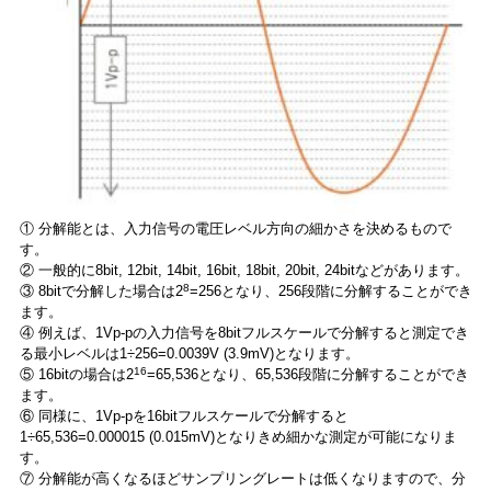
① 分解能とは、入力信号の電圧レベル方向の細かさを決めるもので
す。
② 一般的に8bit, 12bit, 14bit, 16bit, 18bit, 20bit, 24bitなどがあります。
8
③ 8bitで分解した場合は2
=256となり、256段階に分解することができ
ます。
④ 例えば、1Vp-pの入力信号を8bitフルスケールで分解すると測定でき
る最小レベルは1÷256=0.0039V (3.9mV)となります。
16
⑤ 16bitの場合は2
=65,536となり、65,536段階に分解することができ
ます。
⑥ 同様に、1Vp-pを16bitフルスケールで分解すると
1÷65,536=0.000015 (0.015mV)となりきめ細かな測定が可能になりま
す。
⑦ 分解能が高くなるほどサンプリングレートは低くなりますので、分