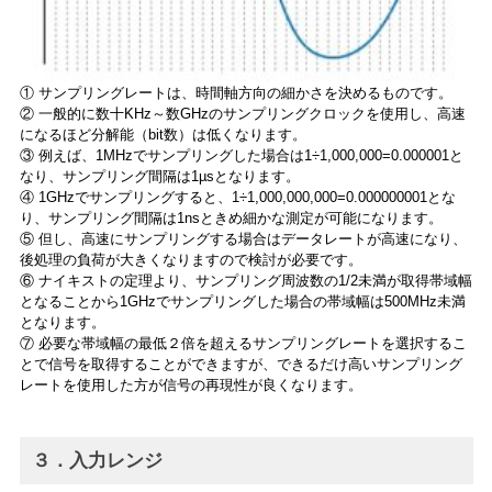
① サンプリングレートは、時間軸方向の細かさを決めるものです。
② 一般的に数十KHz～数GHzのサンプリングクロックを使用し、高速
になるほど分解能（bit数）は低くなります。
③ 例えば、1MHzでサンプリングした場合は1÷1,000,000=0.000001と
なり、サンプリング間隔は1µsとなります。
④ 1GHzでサンプリングすると、1÷1,000,000,000=0.000000001とな
り、サンプリング間隔は1nsときめ細かな測定が可能になります。
⑤ 但し、高速にサンプリングする場合はデータレートが高速になり、
後処理の負荷が大きくなりますので検討が必要です。
⑥ ナイキストの定理より、サンプリング周波数の1/2未満が取得帯域幅
となることから1GHzでサンプリングした場合の帯域幅は500MHz未満
となります。
⑦ 必要な帯域幅の最低２倍を超えるサンプリングレートを選択するこ
とで信号を取得することができますが、できるだけ高いサンプリング
レートを使用した方が信号の再現性が良くなります。
３．入力レンジ