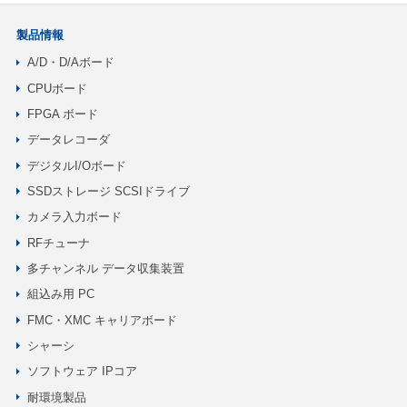
製品情報
A/D・D/Aボード
CPUボード
FPGA ボード
データレコーダ
デジタルI/Oボード
SSDストレージ SCSIドライブ
カメラ入力ボード
RFチューナ
多チャンネル データ収集装置
組込み用 PC
FMC・XMC キャリアボード
シャーシ
ソフトウェア IPコア
耐環境製品