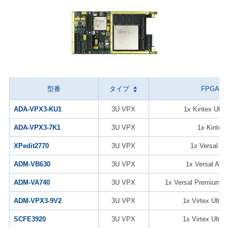
型番
タイプ
FPGA
ADA-VPX3-KU1
3U VPX
1x Kintex Ultr
ADA-VPX3-7K1
3U VPX
1x Kintex-
XPedit2770
3U VPX
1x Versal A
ADM-VB630
3U VPX
1x Versal AI
ADM-VA740
3U VPX
1x Versal Premium A
ADM-VPX3-9V2
3U VPX
1x Virtex Ultra
SCFE3920
3U VPX
1x Virtex Ultra