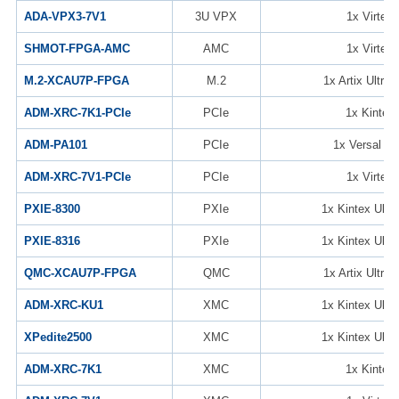
ADA-VPX3-7V1
3U VPX
1x Virtex-
SHMOT-FPGA-AMC
AMC
1x Virtex-
M.2-XCAU7P-FPGA
M.2
1x Artix Ultra
ADM-XRC-7K1-PCIe
PCIe
1x Kintex-
ADM-PA101
PCIe
1x Versal A
ADM-XRC-7V1-PCIe
PCIe
1x Virtex-
PXIE-8300
PXIe
1x Kintex Ultr
PXIE-8316
PXIe
1x Kintex Ultr
QMC-XCAU7P-FPGA
QMC
1x Artix Ultra
ADM-XRC-KU1
XMC
1x Kintex Ultr
XPedite2500
XMC
1x Kintex Ultr
ADM-XRC-7K1
XMC
1x Kintex-