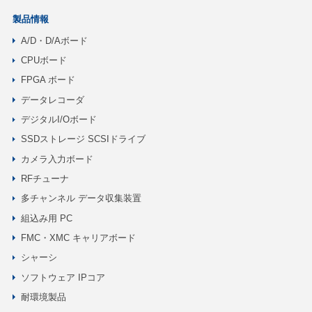
製品情報
A/D・D/Aボード
CPUボード
FPGA ボード
データレコーダ
デジタルI/Oボード
SSDストレージ SCSIドライブ
カメラ入力ボード
RFチューナ
多チャンネル データ収集装置
組込み用 PC
FMC・XMC キャリアボード
シャーシ
ソフトウェア IPコア
耐環境製品