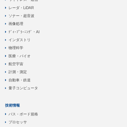
レーダ・LiDAR
ソナー・超音波
画像処理
ﾃﾞｨｰﾌﾟﾗｰﾆﾝｸﾞ・AI
インダストリ
物理科学
医療・バイオ
航空宇宙
計測・測定
自動車・鉄道
量子コンピュータ
技術情報
バス・ボード規格
プロセッサ