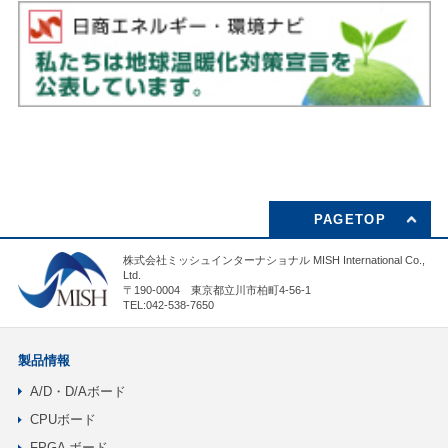
PAGETOP
株式会社ミッシュインターナショナル MISH International Co.,
Ltd.
〒190-0004 東京都立川市柏町4-56-1
TEL:042-538-7650
製品情報
A/D・D/Aボード
CPUボード
FPGA ボード