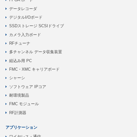
データレコーダ
デジタルI/Oボード
SSDストレージ SCSIドライブ
カメラ入力ボード
RFチューナ
多チャンネル データ収集装置
組込み用 PC
FMC・XMC キャリアボード
シャーシ
ソフトウェア IPコア
耐環境製品
FMC モジュール
RF計測器
アプリケーション
ワイヤレス・通信