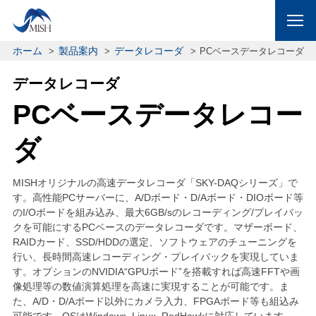
ホーム
製品案内
データレコーダ
PCベースデータレコーダ
データレコーダ
PCベースデータレコー
ダ
MISHオリジナルの高速データレコーダ「SKY-DAQシリーズ」で
す。高性能PCサーバーに、A/Dボード・D/Aボード・DIOボード等
のI/Oボードを組み込み、最大6GB/sのレコーディング/プレイバッ
クを可能にするPCベースのデータレコーダです。マザーボード、
RAIDカード、SSD/HDDの選定、ソフトウェアのチューニングを
行い、長時間高速レコーディング・プレイバックを実現していま
す。オプションのNVIDIA“GPUボード”を搭載すれば高速FFTや画
像処理等の数値演算処理を高速に実現することが可能です。ま
た、A/D・D/Aボード以外にカメラ入力、FPGAボード等も組込み