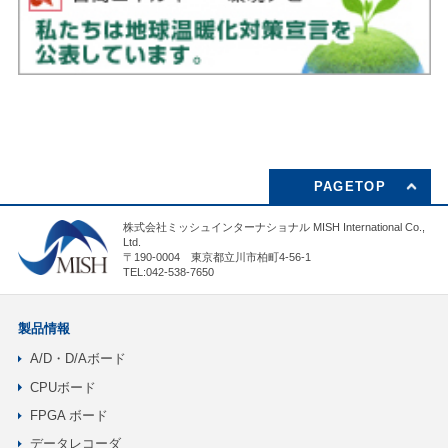
PAGETOP
株式会社ミッシュインターナショナル MISH International Co.,
Ltd.
〒190-0004 東京都立川市柏町4-56-1
TEL:042-538-7650
製品情報
A/D・D/Aボード
CPUボード
FPGA ボード
データレコーダ