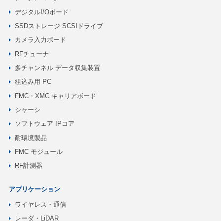
デジタルI/Oボード
SSDストレージ SCSIドライブ
カメラ入力ボード
RFチューナ
多チャンネル データ収集装置
組込み用 PC
FMC・XMC キャリアボード
シャーシ
ソフトウェア IPコア
耐環境製品
FMC モジュール
RF計測器
アプリケーション
ワイヤレス・通信
レーダ・LiDAR