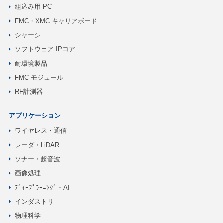
組込み用 PC
FMC・XMC キャリアボード
シャーシ
ソフトウェア IPコア
耐環境製品
FMC モジュール
RF計測器
アプリケーション
ワイヤレス・通信
レーダ・LiDAR
ソナー・超音波
画像処理
ﾃﾞｨｰﾌﾟﾗｰﾆﾝｸﾞ・AI
インダストリ
物理科学