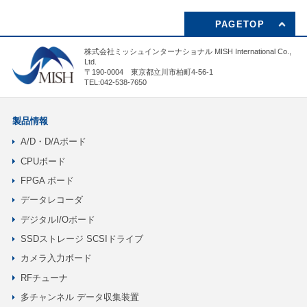
PAGETOP
株式会社ミッシュインターナショナル MISH International Co.,
Ltd.
〒190-0004 東京都立川市柏町4-56-1
TEL:042-538-7650
製品情報
A/D・D/Aボード
CPUボード
FPGA ボード
データレコーダ
デジタルI/Oボード
SSDストレージ SCSIドライブ
カメラ入力ボード
RFチューナ
多チャンネル データ収集装置