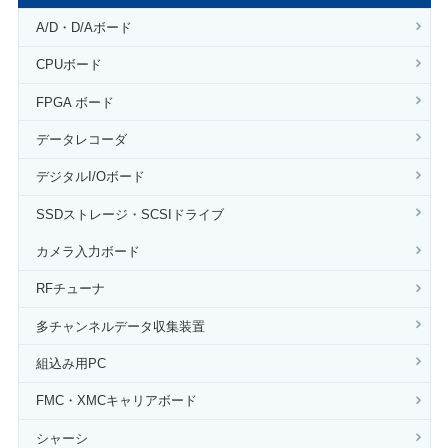
A/D・D/Aボード
CPUボード
FPGA ボード
データレコーダ
デジタルI/Oボード
SSDストレージ・SCSIドライブ
カメラ入力ボード
RFチューナ
多チャンネルデータ収集装置
組込み用PC
FMC・XMCキャリアボード
シャーシ