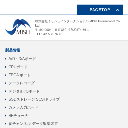
PAGETOP
株式会社ミッシュインターナショナル MISH International Co.,
Ltd.
〒190-0004 東京都立川市柏町4-56-1
TEL:042-538-7650
製品情報
A/D・D/Aボード
CPUボード
FPGA ボード
データレコーダ
デジタルI/Oボード
SSDストレージ SCSIドライブ
カメラ入力ボード
RFチューナ
多チャンネル データ収集装置