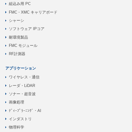
組込み用 PC
FMC・XMC キャリアボード
シャーシ
ソフトウェア IPコア
耐環境製品
FMC モジュール
RF計測器
アプリケーション
ワイヤレス・通信
レーダ・LiDAR
ソナー・超音波
画像処理
ﾃﾞｨｰﾌﾟﾗｰﾆﾝｸﾞ・AI
インダストリ
物理科学