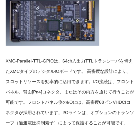
XMC-Parallel-TTL-GPIOは、64ch入出力TTLトランシーバを備え
たXMCタイプのデジタルIOボードです。 高密度な設計により、
スロットリソースを効率的に活用できます。I/O接続は、フロント
パネル、背面[Pn4]コネクタ、またはその両方を通じて行うことが
可能です。フロントパネル側のI/Oには、高密度68ピンVHDCIコ
ネクタが採用されています。I/Oラインは、オプションのトランソ
ーブ（過渡電圧抑制素子）によって保護することが可能です。