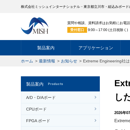
株式会社ミッシュインターナショナル・東京都立川市・組込みボード
質問や相談、資料請求はお気軽にお電話
受付窓口
9:00～17:00 (土日祝除く)
製品案内
アプリケーション
ホーム
最新情報
お知らせ
Extreme Enginee
Ex
製品案内
Products
し
A/D・D/Aボード
CPUボード
2026年0
Extr
FPGA ボード