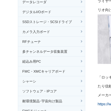
ライヤ
データレコーダ
リオ向
デジタルI/Oボード
SSDストレージ・SCSIドライブ
カメラ入力ボード
RFチューナ
多チャンネルデータ収集装置
組込み用PC
FMC・XMCキャリアボード
「ロッ
シャーシ
たり信
ソフトウェア・IPコア
メーカ
耐環境製品･宇宙向け製品
https://
FMCモジュール