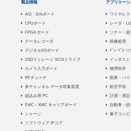
製品情報
アプリケーシ
A/D・D/Aボード
ワイヤレス
CPUボード
レーダ・Li
FPGA ボード
ソナー・超
データレコーダ
画像処理
デジタルI/Oボード
ﾃﾞｨｰﾌﾟﾗｰﾆ
SSDストレージ SCSIドライブ
インダスト
カメラ入力ボード
物理科学
RFチューナ
医療・バイ
多チャンネル データ収集装置
航空宇宙
組込み用 PC
計測・測定
FMC・XMC キャリアボード
自動車・鉄
シャーシ
量子コンピ
ソフトウェア IPコア