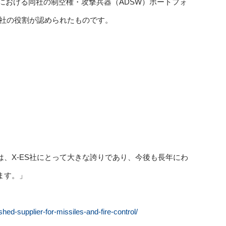
における同社の制空権・攻撃兵器（ADSW）ポートフォ
S社の役割が認められたものです。
、X-ES社にとって大きな誇りであり、今後も長年にわ
ます。」
ed-supplier-for-missiles-and-fire-control/