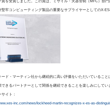
ー賞を受賞しました。この賞は、ミサイル・火器管制（MFC）部門
け堅牢コンピューティング製品の重要なサプライヤーとしてのX-E
キード・マーティン社から継続的に高い評価をいただいていることは
頼できるパートナーとして関係を継続できることを楽しみにしてい
ーサイト：
www.xes-inc.com/news/lockheed-martin-recognizes-x-es-as-distinguish