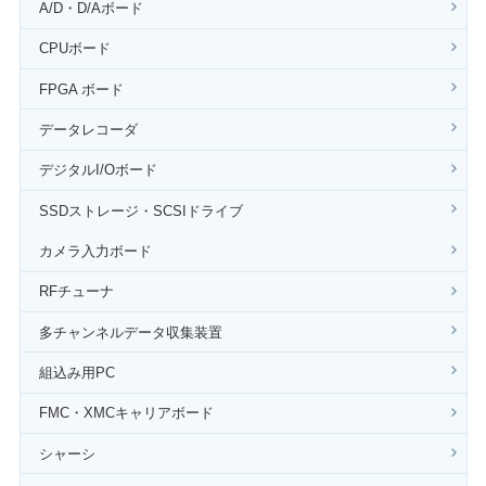
A/D・D/Aボード
CPUボード
FPGA ボード
データレコーダ
デジタルI/Oボード
SSDストレージ・SCSIドライブ
カメラ入力ボード
RFチューナ
多チャンネルデータ収集装置
組込み用PC
FMC・XMCキャリアボード
シャーシ