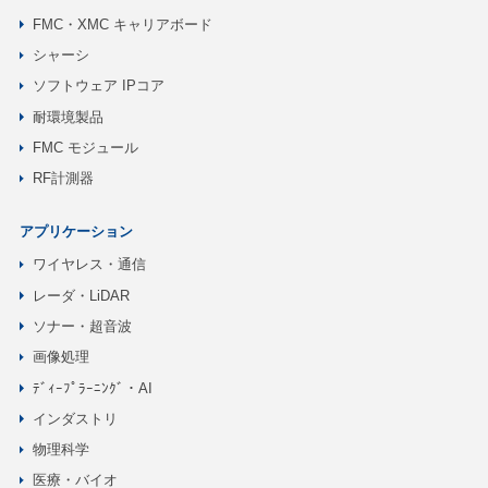
FMC・XMC キャリアボード
シャーシ
ソフトウェア IPコア
耐環境製品
FMC モジュール
RF計測器
アプリケーション
ワイヤレス・通信
レーダ・LiDAR
ソナー・超音波
画像処理
ﾃﾞｨｰﾌﾟﾗｰﾆﾝｸﾞ・AI
インダストリ
物理科学
医療・バイオ