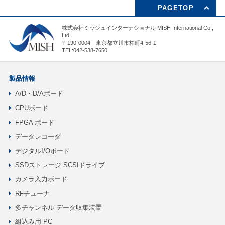
PAGETOP
株式会社ミッシュインターナショナル MISH International Co.,
Ltd.
〒190-0004 東京都立川市柏町4-56-1
TEL:042-538-7650
製品情報
A/D・D/Aボード
CPUボード
FPGA ボード
データレコーダ
デジタルI/Oボード
SSDストレージ SCSIドライブ
カメラ入力ボード
RFチューナ
多チャンネル データ収集装置
組込み用 PC