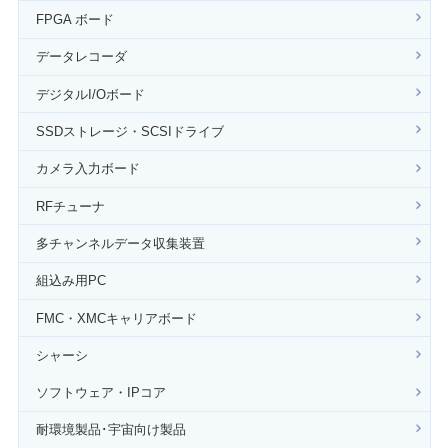
FPGA ボード
データレコーダ
デジタルI/Oボード
SSDストレージ・SCSIドライブ
カメラ入力ボード
RFチューナ
多チャンネルデータ収集装置
組込み用PC
FMC・XMCキャリアボード
シャーシ
ソフトウェア・IPコア
耐環境製品･宇宙向け製品