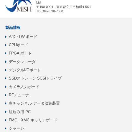
Ltd.
〒190-0004 東京都立川市柏町4-56-1
TEL:042-538-7650
製品情報
A/D・D/Aボード
CPUボード
FPGA ボード
データレコーダ
デジタルI/Oボード
SSDストレージ SCSIドライブ
カメラ入力ボード
RFチューナ
多チャンネル データ収集装置
組込み用 PC
FMC・XMC キャリアボード
シャーシ