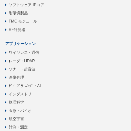
ソフトウェア IPコア
耐環境製品
FMC モジュール
RF計測器
アプリケーション
ワイヤレス・通信
レーダ・LiDAR
ソナー・超音波
画像処理
ﾃﾞｨｰﾌﾟﾗｰﾆﾝｸﾞ・AI
インダストリ
物理科学
医療・バイオ
航空宇宙
計測・測定