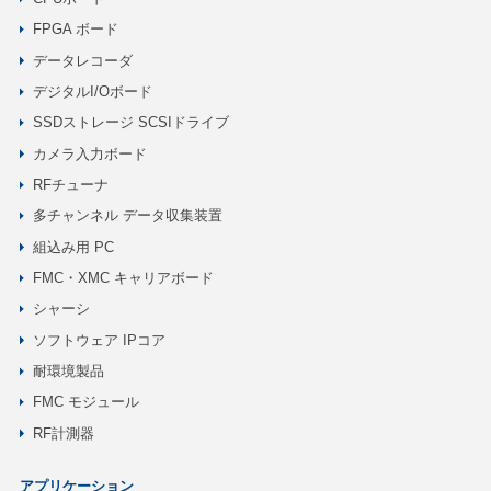
FPGA ボード
データレコーダ
デジタルI/Oボード
SSDストレージ SCSIドライブ
カメラ入力ボード
RFチューナ
多チャンネル データ収集装置
組込み用 PC
FMC・XMC キャリアボード
シャーシ
ソフトウェア IPコア
耐環境製品
FMC モジュール
RF計測器
アプリケーション