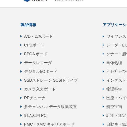
製品情報
アプリケーシ
A/D・D/Aボード
ワイヤレス
CPUボード
レーダ・Li
FPGA ボード
ソナー・超
データレコーダ
画像処理
デジタルI/Oボード
ﾃﾞｨｰﾌﾟﾗｰﾆ
SSDストレージ SCSIドライブ
インダスト
カメラ入力ボード
物理科学
RFチューナ
医療・バイ
多チャンネル データ収集装置
航空宇宙
組込み用 PC
計測・測定
FMC・XMC キャリアボード
自動車・鉄