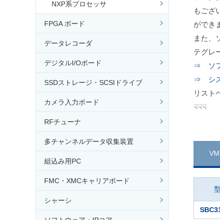
NXP系プロセッサ
もござ
FPGA ボード
ができ
また、
データレコーダ
テグレ
デジタルI/Oボード
⇒ ソ
⇒ シ
SSDストレージ・SCSIドライブ
リスト
カメラ入力ボード
☟☟☟
RFチューナ
多チャンネルデータ収集装置
VM
組込み用PC
FMC・XMCキャリアボード
シャーシ
SBC3
ソフトウェア・IPコア