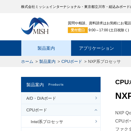
株式会社ミッシュインターナショナル・東京都立川市・組込みボード
質問や相談、資料請求はお気軽にお電話
受付窓口
9:00～17:00 (土日祝除く)
製品案内
アプリケーション
ホーム
製品案内
CPUボード
NXP系プロセッサ
CP
製品案内
Products
N
A/D・D/Aボード
CPUボード
NXP 
CPUボ
Intel系プロセッサ
ファク