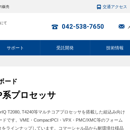
交通アクセス
の販売
にて
042-538-7650
サポート
受託開発
技術情報
Uボード
XP系プロセッサ
QorIQ T2080, T4240等マルチコアプロセッサを搭載した組込み向け
ードです。VME・CompactPCI・VPX・PMC/XMC等のフォーム
タをラインナップしています。コマーシャル品から耐環境仕様品