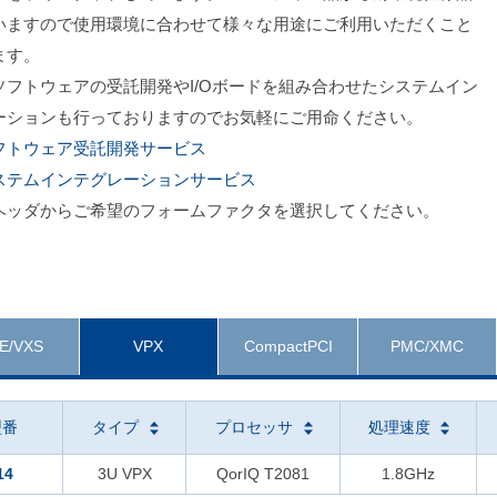
いますので使用環境に合わせて様々な用途にご利用いただくこと
ます。
ソフトウェアの受託開発やI/Oボードを組み合わせたシステムイン
ーションも行っておりますのでお気軽にご用命ください。
フトウェア受託開発サービス
ステムインテグレーションサービス
ヘッダからご希望のフォームファクタを選択してください。
E/VXS
VPX
CompactPCI
PMC/XMC
型番
タイプ
プロセッサ
処理速度
14
3U VPX
QorIQ T2081
1.8GHz