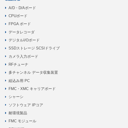
A/D・D/Aボード
CPUボード
FPGA ボード
データレコーダ
デジタルI/Oボード
SSDストレージ SCSIドライブ
カメラ入力ボード
RFチューナ
多チャンネル データ収集装置
組込み用 PC
FMC・XMC キャリアボード
シャーシ
ソフトウェア IPコア
耐環境製品
FMC モジュール