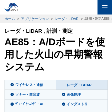
ホーム
アプリケーション
レーダ・LiDAR
,
計測・測定
AE8
レーダ・LiDAR , 計測・測定
AE85：A/Dボードを使
用した火山の早期警報
システム
ワイヤレス・通信
レーダ・LiDAR
ソナー・超音波
画像処理
ﾃﾞｨｰﾌﾟﾗｰﾆﾝｸﾞ・AI
インダストリ