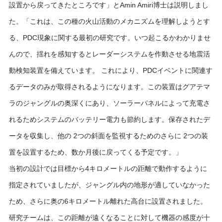
設置から戻ってきたところです」とAmin Amiri博士は説明しまし
た。「これは、この種の火山活動のメカニズムを理解しようとす
る、PDC現象に関する最初の研究です。いつ起こるかわかりませ
んので、揺れを感知するとレーダーシステムを作動させる地震活
動検知装置を備えています。 これにより、PDCイベントに関連す
るデータのみが取得されるようになります。この装置はグアテマ
ラのジャングルの奥深くにあり、ソーラーパネルによって充電さ
れるためシステムのバッテリー電力も節約します。保存されたデ
ータを収集し、他の 2つの斜面を監視するためのさらに 2つの装
置を設置するため、数か月後に戻ってくる予定です。」
当初の設計では目標から4キロメートルの距離で動作するように
指定されていましたが、ジャングル内の地形が適していなかった
ため、さらに奥の6キロメートル離れた高台に設置されました。
研究チームは、この距離が遠くなることに対して機器の感度が十