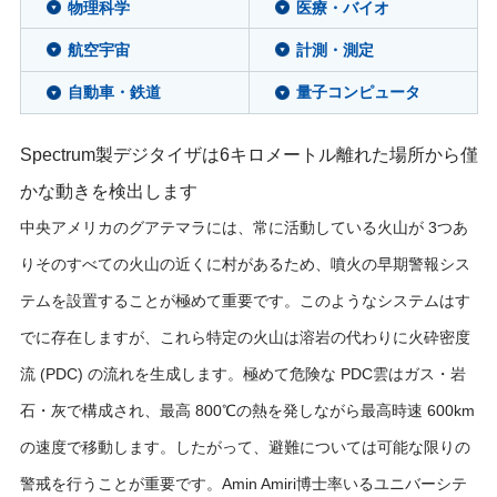
物理科学
医療・バイオ
航空宇宙
計測・測定
自動車・鉄道
量子コンピュータ
Spectrum製デジタイザは6キロメートル離れた場所から僅
かな動きを検出します
中央アメリカのグアテマラには、常に活動している火山が 3つあ
りそのすべての火山の近くに村があるため、噴火の早期警報シス
テムを設置することが極めて重要です。このようなシステムはす
でに存在しますが、これら特定の火山は溶岩の代わりに火砕密度
流 (PDC) の流れを生成します。極めて危険な PDC雲はガス・岩
石・灰で構成され、最高 800℃の熱を発しながら最高時速 600km
の速度で移動します。したがって、避難については可能な限りの
警戒を行うことが重要です。Amin Amiri博士率いるユニバーシテ