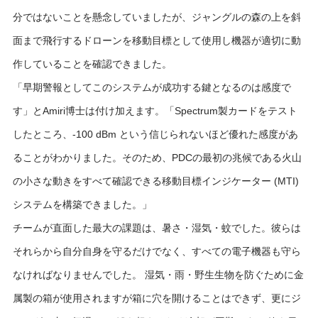
分ではないことを懸念していましたが、ジャングルの森の上を斜
面まで飛行するドローンを移動目標として使用し機器が適切に動
作していることを確認できました。
「早期警報としてこのシステムが成功する鍵となるのは感度で
す」とAmiri博士は付け加えます。「Spectrum製カードをテスト
したところ、-100 dBm という信じられないほど優れた感度があ
ることがわかりました。そのため、PDCの最初の兆候である火山
の小さな動きをすべて確認できる移動目標インジケーター (MTI)
システムを構築できました。」
チームが直面した最大の課題は、暑さ・湿気・蚊でした。彼らは
それらから自分自身を守るだけでなく、すべての電子機器も守ら
なければなりませんでした。 湿気・雨・野生生物を防ぐために金
属製の箱が使用されますが箱に穴を開けることはできず、更にジ