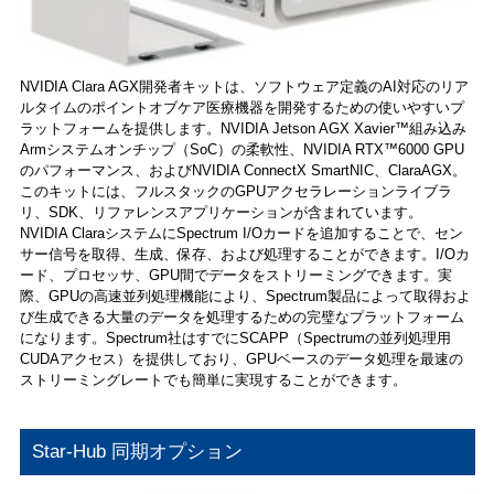
NVIDIA Clara AGX開発者キットは、ソフトウェア定義のAI対応のリア
ルタイムのポイントオブケア医療機器を開発するための使いやすいプ
ラットフォームを提供します。NVIDIA Jetson AGX Xavier™組み込み
Armシステムオンチップ（SoC）の柔軟性、NVIDIA RTX™6000 GPU
のパフォーマンス、およびNVIDIA ConnectX SmartNIC、ClaraAGX。
このキットには、フルスタックのGPUアクセラレーションライブラ
リ、SDK、リファレンスアプリケーションが含まれています。
NVIDIA ClaraシステムにSpectrum I/Oカードを追加することで、セン
サー信号を取得、生成、保存、および処理することができます。I/Oカ
ード、プロセッサ、GPU間でデータをストリーミングできます。実
際、GPUの高速並列処理機能により、Spectrum製品によって取得およ
び生成できる大量のデータを処理するための完璧なプラットフォーム
になります。Spectrum社はすでにSCAPP（Spectrumの並列処理用
CUDAアクセス）を提供しており、GPUベースのデータ処理を最速の
ストリーミングレートでも簡単に実現することができます。
Star-Hub 同期オプション