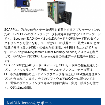
SCAPPは、強力な信号とデータ処理を必要とするアプリケーションの
ため、GPGPUへのダイレクトデータ転送を可能にするSDKパッケージ
です。Spectrum製ADボードまたはDAボードとGPUカード間のダイレ
クトリンクが可能になり、ユーザはGPUの演算コア（最大5000）と大
容量メモリ（最大24GB）の優れた処理能力を利用することができま
す。SCAPPはRDMA(Remote Direct Memory Access)プロセスを利用
して、GPUカード間でPCI Express経由の高速データ転送を可能にし
ます。
SCAPP SDKにはADボード/DAボードとGPUカード間の相互転送サン
プル、フィルタリング、平均化、デマルチプレクス、データ変換、
FFT等の基本機能のビルディングブロックを備えたCUDA並列処理サン
プルが含まれています。全てのソフトウェアはC/C++に基づいてお
り、通常のプログラミングスキルで簡単に実装・変更・拡張が可能で
す。OSはLinux対応。
NVIDIA Jetsonをサポート