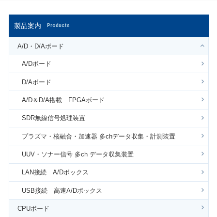
製品案内
Products
A/D・D/Aボード
A/Dボード
D/Aボード
A/D＆D/A搭載 FPGAボード
SDR無線信号処理装置
プラズマ・核融合・加速器 多chデータ収集・計測装置
UUV・ソナー信号 多ch データ収集装置
LAN接続 A/Dボックス
USB接続 高速A/Dボックス
CPUボード