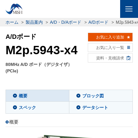
ホーム
製品案内
A/D・D/Aボード
A/Dボード
M2p.5943-x
A/Dボード
お気に入り追加
M2p.5943-x4
お気に入り一覧
資料・見積請求
80MHz A/D ボード（デジタイザ）
(PCIe)
概要
ブロック図
スペック
データシート
概要