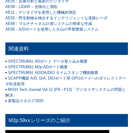
AE05：質量分析と最新のデジタイザ
AE09：LIDAR – 光検出と測距
AE11：デジタイザを使用した機械的測定
AE55：野生動物を検出するインテリジェントな道路レーダ
AE68：マルチチャネル計測システムの簡単な作成
AE85：A/Dボードを使用した火山の早期警報システム
関連資料
▪
SPECTRUM社 ADボード データ取り込み概要
▪
SPECTRUM社 M2p ADボード概要
▪
SPECTRUM社 AD/DA/DIO タイムスタンプ機能概要
▪
SCAPP機能 A/D, D/A, DIOボード用 GPUボードへのダイレクトデー
タ転送処理
▪
MISH Tech Journal Vol.12 (P9～P13)「デジタイザシステムの問題と
解決」
▪
新製品カタログ2020
M2p.59xxシリーズのご紹介