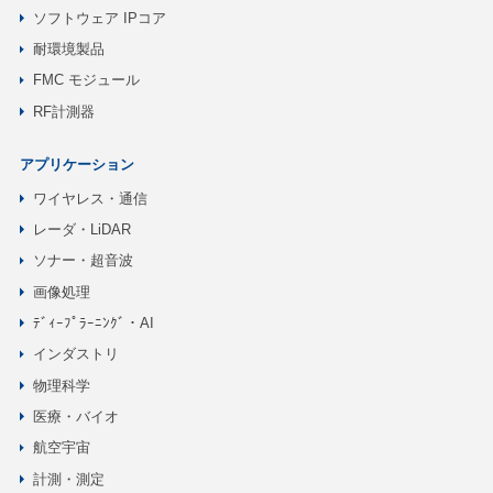
ソフトウェア IPコア
耐環境製品
FMC モジュール
RF計測器
アプリケーション
ワイヤレス・通信
レーダ・LiDAR
ソナー・超音波
画像処理
ﾃﾞｨｰﾌﾟﾗｰﾆﾝｸﾞ・AI
インダストリ
物理科学
医療・バイオ
航空宇宙
計測・測定