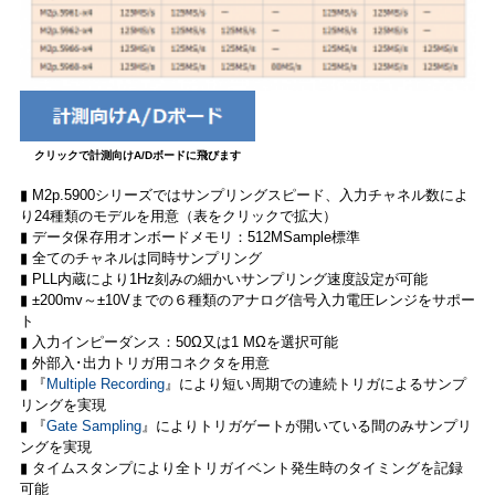
クリックで計測向けA/Dボードに飛びます
▮ M2p.5900シリーズではサンプリングスピード、入力チャネル数によ
り24種類のモデルを用意（表をクリックで拡大）
▮ データ保存用オンボードメモリ：512MSample標準
▮ 全てのチャネルは同時サンプリング
▮ PLL内蔵により1Hz刻みの細かいサンプリング速度設定が可能
▮ ±200mv～±10Vまでの６種類のアナログ信号入力電圧レンジをサポー
ト
▮ 入力インピーダンス：50Ω又は1 MΩを選択可能
▮ 外部入･出力トリガ用コネクタを用意
▮ 『
Multiple Recording
』により短い周期での連続トリガによるサンプ
リングを実現
▮ 『
Gate Sampling
』によりトリガゲートが開いている間のみサンプリ
ングを実現
▮ タイムスタンプにより全トリガイベント発生時のタイミングを記録
可能