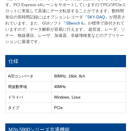
す。PCI Express x4レーンをサポートしていますのでPCのPCIeス
ロットに実装して高速にデータ転送することができます。数時間
単位の長時間記録にはオプションレコーダ
『SKY-DAQ』
が用意さ
れています。また、GUIソフト
『SBench 6』
が標準で添付されて
いますので、データ解析が容易に行えます。 超音波、レーダ、ソ
ナー、無線通信、レーザ、加速器、非破壊検査などのアプリケー
ションに最適です。
仕様
A/Dコンバータ
80MHz, 16bit, 8ch
周波数帯域
40MHz
ドライバ
Windows, Linux
タイプ
PCIe
M2p.5900シリーズ共通機能