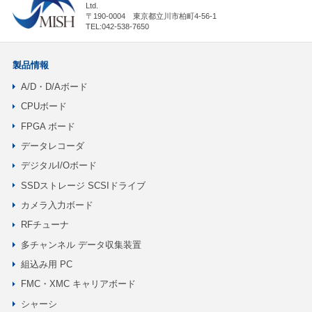
Ltd.
〒190-0004 東京都立川市柏町4-56-1
TEL:042-538-7650
製品情報
A/D・D/Aボード
CPUボード
FPGA ボード
データレコーダ
デジタルI/Oボード
SSDストレージ SCSIドライブ
カメラ入力ボード
RFチューナ
多チャンネル データ収集装置
組込み用 PC
FMC・XMC キャリアボード
シャーシ