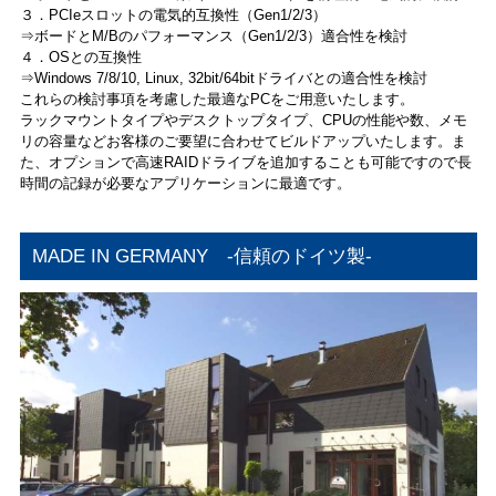
３．PCIeスロットの電気的互換性（Gen1/2/3）
⇒ボードとM/Bのパフォーマンス（Gen1/2/3）適合性を検討
４．OSとの互換性
⇒Windows 7/8/10, Linux, 32bit/64bitドライバとの適合性を検討
これらの検討事項を考慮した最適なPCをご用意いたします。
ラックマウントタイプやデスクトップタイプ、CPUの性能や数、メモ
リの容量などお客様のご要望に合わせてビルドアップいたします。ま
た、オプションで高速RAIDドライブを追加することも可能ですので長
時間の記録が必要なアプリケーションに最適です。
MADE IN GERMANY -信頼のドイツ製-