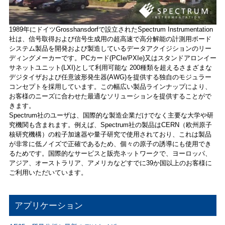
1989年にドイツGrosshansdorfで設立されたSpectrum Instrumentation
社は、信号取得および信号生成用の超高速で高分解能の計測用ボード
システム製品を開発および製造しているデータアクイジションのリー
ディングメーカーです。PCカード(PCIe/PXIe)又はスタンドアロンイー
サネットユニット(LXI)として利用可能な 200種類を超えるさまざまな
デジタイザおよび任意波形発生器(AWG)を提供する独自のモジュラー
コンセプトを採用しています。この幅広い製品ラインナップにより、
お客様のニーズに合わせた最適なソリューションを提供することがで
きます。
Spectrum社のユーザは、国際的な製造企業だけでなく主要な大学や研
究機関も含まれます。例えば、Spectrum社の製品はCERN（欧州原子
核研究機構）の粒子加速器や量子研究で使用されており、これは製品
が非常に低ノイズで正確であるため、個々の原子の誘導にも使用でき
るためです。国際的なサービスと販売ネットワークで、ヨーロッパ、
アジア、オーストラリア、アメリカなどすでに39か国以上のお客様に
ご利用いただいています。
アプリケーション