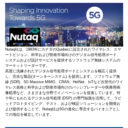
Nutaq社は、1983年にカナダのQuebecに設立されたワイヤレス、スマ
ートビジョン、科学および防衛市場向けのデジタル信号処理ボード、
システムおよび設計サービスを提供するソフトウェア無線システムの
マーケットリーダーです。
高度に洗練されたデジタル信号処理ボードとシステムを幅広く提供
し、完全な製品(ターンキーシステム) を提供します。ソフトウェア無
線 (SDR)、5G Massive MIMO、CRAN、HetNet、IoTなど次世代のワイ
ヤレス規格と科学および防衛市場向けのパッシブレーダーや医療用画
像処理など、さまざまな分野でイノベーションを促進しています。何
十年にもわたるデジタル信号処理 (DSP) の専門知識を活用して、ラピ
ッドプロトタイピング、テスト、および検証ソリューションを開発お
よび提供することで、Nutaq社は5Gの進化に専念するパイオニアとし
ての地位を確立しています。