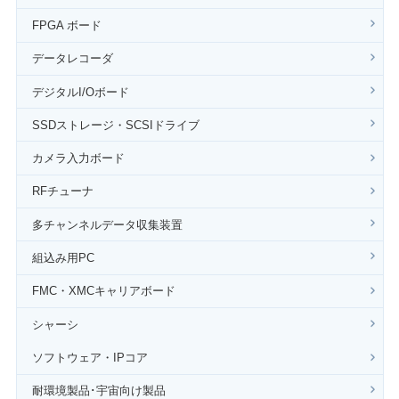
FPGA ボード
データレコーダ
デジタルI/Oボード
SSDストレージ・SCSIドライブ
カメラ入力ボード
RFチューナ
多チャンネルデータ収集装置
組込み用PC
FMC・XMCキャリアボード
シャーシ
ソフトウェア・IPコア
耐環境製品･宇宙向け製品