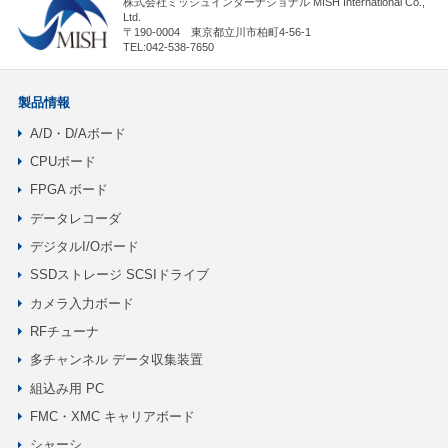
株式会社ミッシュインターナショナル MISH International Co.,
Ltd.
〒190-0004 東京都立川市柏町4-56-1
TEL:042-538-7650
製品情報
A/D・D/Aボード
CPUボード
FPGA ボード
データレコーダ
デジタルI/Oボード
SSDストレージ SCSIドライブ
カメラ入力ボード
RFチューナ
多チャンネル データ収集装置
組込み用 PC
FMC・XMC キャリアボード
シャーシ