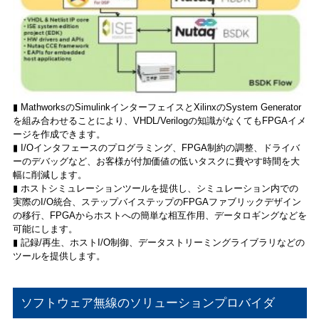
▮ MathworksのSimulinkインターフェイスとXilinxのSystem Generator
を組み合わせることにより、VHDL/Verilogの知識がなくてもFPGAイメ
ージを作成できます。
▮ I/Oインタフェースのプログラミング、FPGA制約の調整、ドライバ
ーのデバッグなど、お客様が付加価値の低いタスクに費やす時間を大
幅に削減します。
▮ ホストシミュレーションツールを提供し、シミュレーション内での
実際のI/O統合、ステップバイステップのFPGAファブリックデザイン
の移行、FPGAからホストへの簡単な相互作用、データロギングなどを
可能にします。
▮ 記録/再生、ホストI/O制御、データストリーミングライブラリなどの
ツールを提供します。
ソフトウェア無線のソリューションプロバイダ