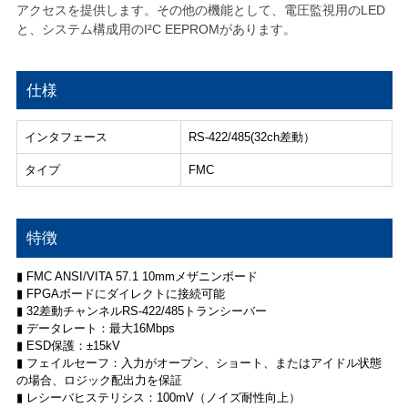
アクセスを提供します。その他の機能として、電圧監視用のLED
と、システム構成用のI²C EEPROMがあります。
仕様
インタフェース
RS-422/485(32ch差動）
タイプ
FMC
特徴
▮ FMC ANSI/VITA 57.1 10mmメザニンボード
▮ FPGAボードにダイレクトに接続可能
▮ 32差動チャンネルRS-422/485トランシーバー
▮ データレート：最大16Mbps
▮ ESD保護：±15kV
▮ フェイルセーフ：入力がオープン、ショート、またはアイドル状態
の場合、ロジック配出力を保証
▮ レシーバヒステリシス：100mV（ノイズ耐性向上）