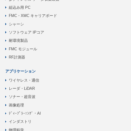
組込み用 PC
FMC・XMC キャリアボード
シャーシ
ソフトウェア IPコア
耐環境製品
FMC モジュール
RF計測器
アプリケーション
ワイヤレス・通信
レーダ・LiDAR
ソナー・超音波
画像処理
ﾃﾞｨｰﾌﾟﾗｰﾆﾝｸﾞ・AI
インダストリ
物理科学