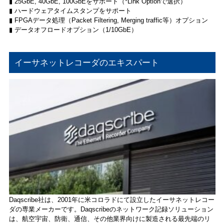
▮ 25GbE, 40GbE, 100GbEをサポート（*Link Optionで選択）
▮ ハードウェアタイムスタンプをサポート
▮ FPGAデータ処理（Packet Filtering, Merging traffic等）オプション
▮ データオフロードオプション（1/10GbE）
イーサネットレコーダのエキスパート
Daqscribe社は、2001年に米コロラドにて設立したイーサネットレコー
ダの専業メーカーです。Daqscribeのネットワーク記録ソリューション
は、航空宇宙、防衛、通信、その他業界向けに製造される最先端のリ