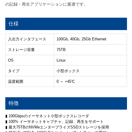
の記録・再生アプリケーションに最適です。
仕様
入出力インタフェース
100Gb, 40Gb, 25Gb Ethernet
ストレージ容量
75TB
OS
Linux
タイプ
小型ボックス
温度範囲
0 ～ +45℃
特徴
▮ 100Gbpsのイーサネット小型ボックスレコーダ
▮ 100% イーサネットキャプチャ、記録、再生をサポート
▮ 最大75TBのNVMeエンタープライズSSDストレージを採用