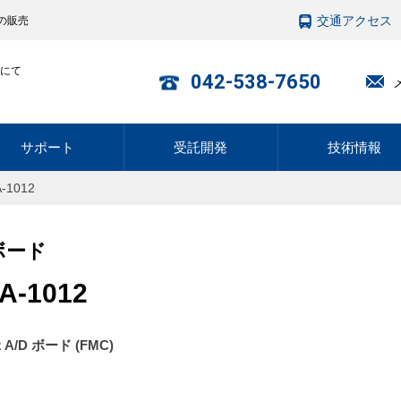
交通アクセス
の販売
にて
042-538-7650
サポート
受託開発
技術情報
A-1012
ボード
A-1012
z A/D ボード (FMC)