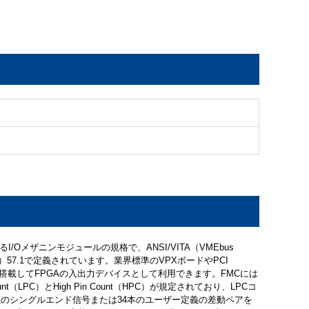
I/Oメザニンモジュールの規格で、ANSI/VITA（VMEbus
ssociation）57.1で定義されています。業界標準のVPXボードやPCI
トに搭載してFPGAの入出力デバイスとして利用できます。FMCには
unt（LPC）とHigh Pin Count（HPC）が規定されており、LPCコ
義のシングルエンド信号または34本のユーザー定義の差動ペアを