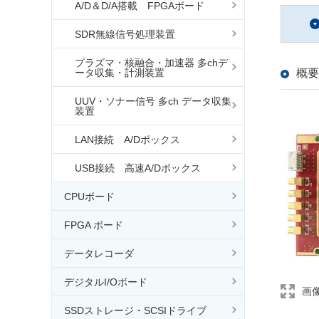
A/D＆D/A搭載 FPGAボード
SDR無線信号処理装置
プラズマ・核融合・加速器 多chデ
ータ収集・計測装置
概要
UUV・ソナー信号 多ch データ収集
装置
LAN接続 A/Dボックス
USB接続 高速A/Dボックス
CPUボード
FPGA ボード
データレコーダ
デジタルI/Oボード
画
SSDストレージ・SCSIドライブ