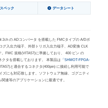
スペック
データシート
14bit 2ch の ADコンバータ を搭載した FMCタイプの A/Dボ
ログ入出力端子、外部トリガ入出力端子、AD変換 CLK
MC 規格(VITA57)に準拠しており、 400 ピン の
コネクタを搭載しております。 本製品は
「SHMOT-FPGA-
TA57)と適合するコネクタ(400pin) に接続し利用可能で
マイズにも対応致します。ソフトウェア無線、ゴグニティ
ル関連等のアプリケーションに最適です。