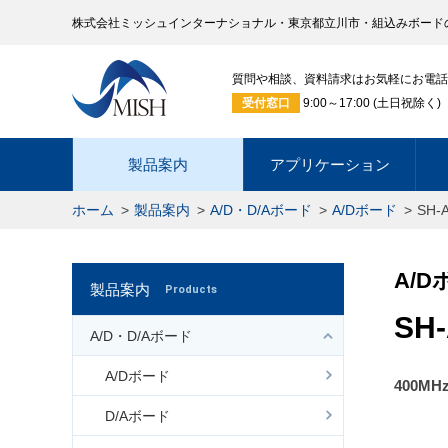
株式会社ミッシュインターナショナル・東京都立川市・組込みボード
質問や相談、資料請求はお気軽にお電話
受付窓口
9:00～17:00 (土日祝除く)
製品案内
アプリケーション
ホーム
製品案内
A/D・D/Aボード
A/Dボード
SH-
A/D
製品案内
Products
SH-
A/D・D/Aボード
A/Dボード
400MH
D/Aボード