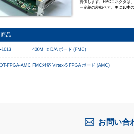
提供します。HPCコネクタは、
ー定義の差動ペア、更に10本
連商品
-1013
400MHz D/A ボード (FMC)
OT-FPGA-AMC
FMC対応 Virtex-5 FPGA ボード (AMC)
お問い合