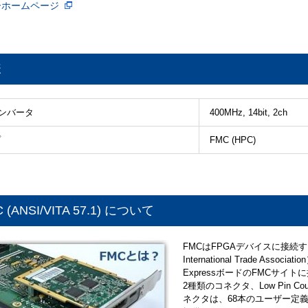
ーホームページ
様
コンバータ
400MHz, 14bit, 2ch
プ
FMC (HPC)
 (ANSI/VITA 57.1) について
FMCはFPGAデバイスに接続する
International Trade A
ExpressボードのFMCサイ
2種類のコネクタ、Low Pin Co
ネクタは、68本のユーザー定