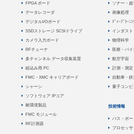
FPGA ボード
ソナー・超
データレコーダ
画像処理
デジタルI/Oボード
ﾃﾞｨｰﾌﾟﾗｰﾆ
SSDストレージ SCSIドライブ
インダスト
カメラ入力ボード
物理科学
RFチューナ
医療・バイ
多チャンネル データ収集装置
航空宇宙
組込み用 PC
計測・測定
FMC・XMC キャリアボード
自動車・鉄
シャーシ
量子コンピ
ソフトウェア IPコア
耐環境製品
技術情報
FMC モジュール
バス・ボー
RF計測器
プロセッサ