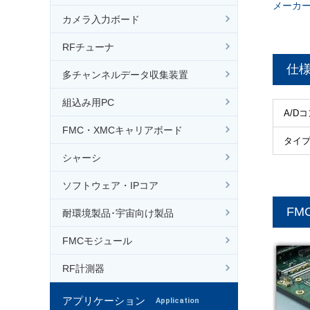
メーカ
カメラ入力ボード
RFチューナ
仕
多チャンネルデータ収集装置
組込み用PC
A/D
FMC・XMCキャリアボード
タイ
シャーシ
ソフトウェア・IPコア
FMC
耐環境製品･宇宙向け製品
FMCモジュール
RF計測器
アプリケーション
Application