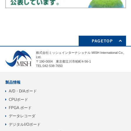
PAGETOP
株式会社ミッシュインターナショナル MISH International Co.,
Ltd.
〒190-0004 東京都立川市柏町4-56-1
TEL:042-538-7650
製品情報
A/D・D/Aボード
CPUボード
FPGA ボード
データレコーダ
デジタルI/Oボード