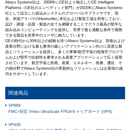
Abaco Systems社は、2009年にGE社より独立したGE Intelligent
Platforms（GE社のエンベディッド部門）が2015年にAbaco Systems
社として設立した組込みシステムのグローバルサプライヤです。現
在、米国アラバマのHuntsvilleに本社および製造工場を所有しており、
設計・調達・品質・製造の全てを網羅することでクラス最高の堅牢な
組み込みコンピューティングを提供し、世界で最も過酷な条件で展開
できる製品を世界中のユーザに納入しています。
GEの時代から30年以上の経験を持つAbaco Systems社は、防衛および
産業分野における最も要求の厳しいアプリケーション向けに高度な製
品とソリューションを提供し、多くの軍事/航空宇宙の陸海空プログラ
ムおよび堅牢で信頼性を要求される産業アプリケーションで広く採用
されています。航空宇宙と防衛、産業、エネルギー、医療、通信、そ
の他分野でAbaco Systems社の革新的なソリューションはお客様の成
功をサポートしています。
関連商品
VP889
FMC+対応 Virtex UltraScale FPGAキャリアボード (VPX)
VP430