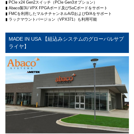
▮ PCIe x24 Gen2スイッチ（PCIe Gen3オプション）
▮ Abaco製3U VPX FPGAボード及びSoCボードをサポート
▮ FMCを利用したマルチチャンネルA/DおよびD/Aをサポート
▮ ラックマウントバージョン（VPX371）も利用可能
MADE IN USA 【組込みシステムのグローバルサプ
ライヤ】