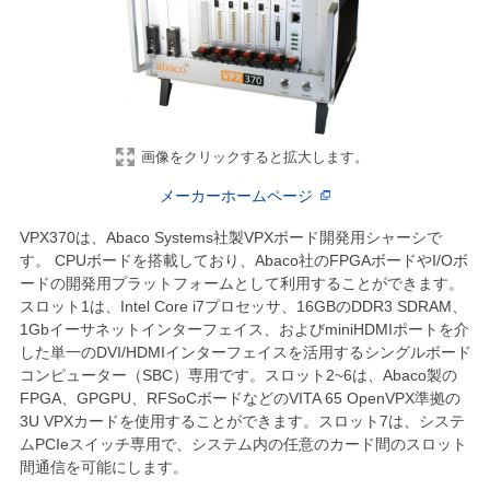
画像をクリックすると拡大します。
メーカーホームページ
VPX370は、Abaco Systems社製VPXボード開発用シャーシで
す。 CPUボードを搭載しており、Abaco社のFPGAボードやI/Oボ
ードの開発用プラットフォームとして利用することができます。
スロット1は、Intel Core i7プロセッサ、16GBのDDR3 SDRAM、
1Gbイーサネットインターフェイス、およびminiHDMIポートを介
した単一のDVI/HDMIインターフェイスを活用するシングルボード
コンピューター（SBC）専用です。スロット2~6は、Abaco製の
FPGA、GPGPU、RFSoCボードなどのVITA 65 OpenVPX準拠の
3U VPXカードを使用することができます。スロット7は、システ
ムPCIeスイッチ専用で、システム内の任意のカード間のスロット
間通信を可能にします。