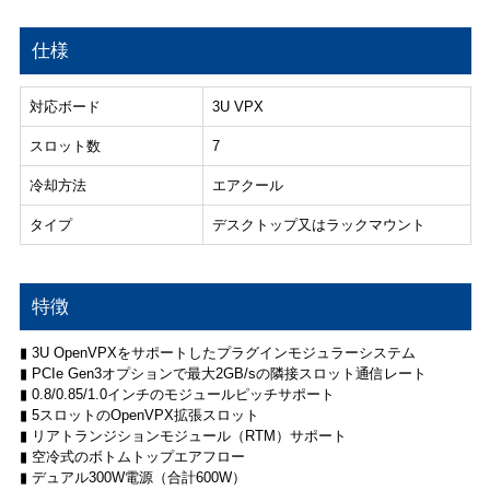
仕様
対応ボード
3U VPX
スロット数
7
冷却方法
エアクール
タイプ
デスクトップ又はラックマウント
特徴
▮ 3U OpenVPXをサポートしたプラグインモジュラーシステム
▮ PCIe Gen3オプションで最大2GB/sの隣接スロット通信レート
▮ 0.8/0.85/1.0インチのモジュールピッチサポート
▮ 5スロットのOpenVPX拡張スロット
▮ リアトランジションモジュール（RTM）サポート
▮ 空冷式のボトムトップエアフロー
▮ デュアル300W電源（合計600W）