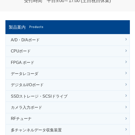
受付時間 平日9:00～17:00 (土日祝日休業)
製品案内
Products
A/D・D/Aボード
CPUボード
FPGA ボード
データレコーダ
デジタルI/Oボード
SSDストレージ・SCSIドライブ
カメラ入力ボード
RFチューナ
多チャンネルデータ収集装置