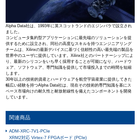
Alpha Data社は、1993年に英スコットランドのエジンバラで設立され
ました。
コンピュータ集約型アプリケーションに最先端のソリューションを提
供するために設立され、同社の高度なスキルを持つエンジニアリング
チームは、Xilinxの最新デバイスに基づく信頼性の高い最先端の製品を
世界中のユーザに提供しています。Xilinx社とのパートナーシップによ
り、最新のシリコンをいち早く採用することが可能になり、ハードウ
ェア、ソフトウェア、専門知識を提供して市場投入までの時間を短縮
します。
30年以上の技術的資産とハードウェアを航空宇宙産業に提供してきた
幅広い経験を持つAlpha Data社は、現在その技術的専門知識を基にス
ペース市場向けの耐久性と耐放射線性を備えたコンポーネントを開発
しています。
関連商品
ADM-XRC-7V1-PCIe
XRM2対応 Virtex-7 FPGAボード (PCIe)