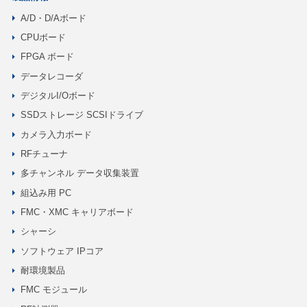
A/D・D/Aボード
CPUボード
FPGA ボード
データレコーダ
デジタルI/Oボード
SSDストレージ SCSIドライブ
カメラ入力ボード
RFチューナ
多チャンネル データ収集装置
組込み用 PC
FMC・XMC キャリアボード
シャーシ
ソフトウェア IPコア
耐環境製品
FMC モジュール