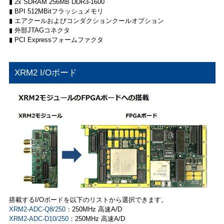
▮ 2x SDRAM 256MB DDR3-1600
▮ BPI 512MBitフラッシュメモリ
▮ エアクールおよびコンダクションクールオプション
▮ 外部JTAGコネクタ
▮ PCI Expressフォームファクタ
XRM2 I/Oボード
搭載するI/Oボードを以下のリストから選択できます。
XRM2-ADC-Q8/250
：250MHz 高速A/D
XRM2-ADC-D10/250
：250MHz 高速A/D