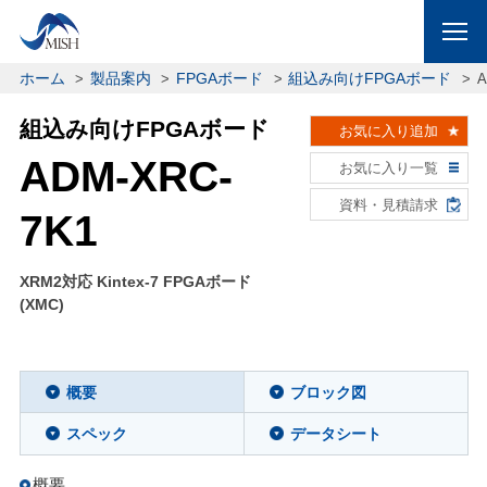
ホーム
製品案内
FPGAボード
組込み向けFPGAボード
A
組込み向けFPGAボード
お気に入り追加
ADM-XRC-
お気に入り一覧
資料・見積請求
7K1
XRM2対応 Kintex-7 FPGAボード
(XMC)
概要
ブロック図
スペック
データシート
概要