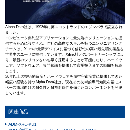
Alpha Data社は、1993年に英スコットランドのエジンバラで設立され
ました。
コンピュータ集約型アプリケーションに最先端のソリューションを提
供するために設立され、同社の高度なスキルを持つエンジニアリング
チームは、Xilinxの最新デバイスに基づく信頼性の高い最先端の製品を
世界中のユーザに提供しています。Xilinx社とのパートナーシップによ
り、最新のシリコンをいち早く採用することが可能になり、ハードウ
ェア、ソフトウェア、専門知識を提供して市場投入までの時間を短縮
します。
30年以上の技術的資産とハードウェアを航空宇宙産業に提供してきた
幅広い経験を持つAlpha Data社は、現在その技術的専門知識を基にス
ペース市場向けの耐久性と耐放射線性を備えたコンポーネントを開発
しています。
関連商品
ADM-XRC-KU1