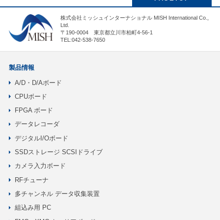
株式会社ミッシュインターナショナル MISH International Co.,
Ltd.
〒190-0004 東京都立川市柏町4-56-1
TEL:042-538-7650
製品情報
A/D・D/Aボード
CPUボード
FPGA ボード
データレコーダ
デジタルI/Oボード
SSDストレージ SCSIドライブ
カメラ入力ボード
RFチューナ
多チャンネル データ収集装置
組込み用 PC