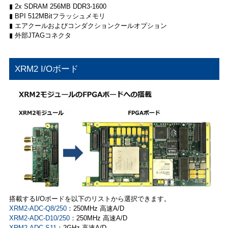
▮ 2x SDRAM 256MB DDR3-1600
▮ BPI 512MBitフラッシュメモリ
▮ エアクールおよびコンダクションクールオプション
▮ 外部JTAGコネクタ
XRM2 I/Oボード
搭載するI/Oボードを以下のリストから選択できます。
XRM2-ADC-Q8/250
：250MHz 高速A/D
XRM2-ADC-D10/250
：250MHz 高速A/D
XRM2-ADC-S11
：2GHz 高速A/D