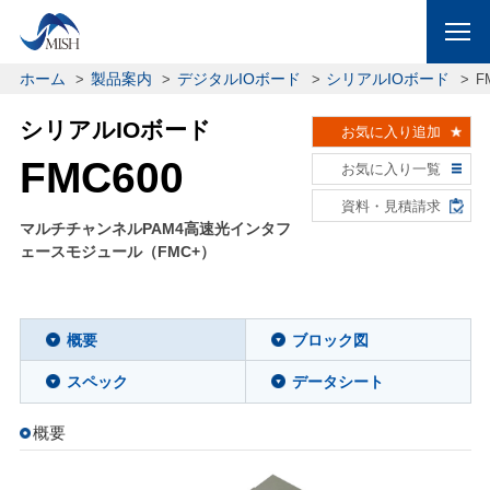
ホーム
製品案内
デジタルIOボード
シリアルIOボード
F
シリアルIOボード
お気に入り追加
FMC600
お気に入り一覧
資料・見積請求
マルチチャンネルPAM4高速光インタフ
ェースモジュール（FMC+）
概要
ブロック図
スペック
データシート
概要