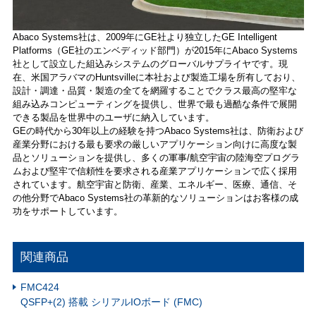
Abaco Systems社は、2009年にGE社より独立したGE Intelligent
Platforms（GE社のエンベディッド部門）が2015年にAbaco Systems
社として設立した組込みシステムのグローバルサプライヤです。現
在、米国アラバマのHuntsvilleに本社および製造工場を所有しており、
設計・調達・品質・製造の全てを網羅することでクラス最高の堅牢な
組み込みコンピューティングを提供し、世界で最も過酷な条件で展開
できる製品を世界中のユーザに納入しています。
GEの時代から30年以上の経験を持つAbaco Systems社は、防衛および
産業分野における最も要求の厳しいアプリケーション向けに高度な製
品とソリューションを提供し、多くの軍事/航空宇宙の陸海空プログラ
ムおよび堅牢で信頼性を要求される産業アプリケーションで広く採用
されています。航空宇宙と防衛、産業、エネルギー、医療、通信、そ
の他分野でAbaco Systems社の革新的なソリューションはお客様の成
功をサポートしています。
関連商品
FMC424
QSFP+(2) 搭載 シリアルIOボード (FMC)