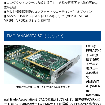
▮ コンダクションクール方式を採用し、過酷な環境下でも動作可能な
堅牢設計
▮ MIL-I-46058C準拠のコンフォーマルコーティング（オプション）
▮ Abaco SOSAアライメントFPGAキャリア（VP231、VP241、
VP891、VP892を含む）と続可能
FMC (ANSI/VITA 57.1) について
FMCは
FPGAデバ
イスに接
続するI/O
メザニン
モジュー
ルの規格
で、
ANSI/VIT
A（VMEb
FMCについて詳しく知りたい方はこちらをクリック
us
Internatio
nal Trade Association）57.1で定義されています。業界標準のVPXボ
ードやPCI ExpressボードのFMCサイトに搭載してFPGAの入出力デバ