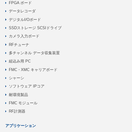
FPGA ボード
データレコーダ
デジタルI/Oボード
SSDストレージ SCSIドライブ
カメラ入力ボード
RFチューナ
多チャンネル データ収集装置
組込み用 PC
FMC・XMC キャリアボード
シャーシ
ソフトウェア IPコア
耐環境製品
FMC モジュール
RF計測器
アプリケーション