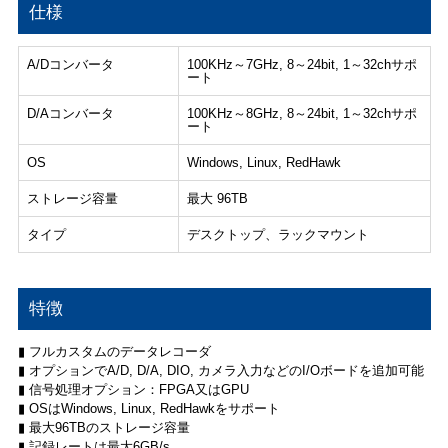
仕様
A/Dコンバータ
100KHz～7GHz, 8～24bit, 1～32chサポ
ート
D/Aコンバータ
100KHz～8GHz, 8～24bit, 1～32chサポ
ート
OS
Windows, Linux, RedHawk
ストレージ容量
最大 96TB
タイプ
デスクトップ、ラックマウント
特徴
▮ フルカスタムのデータレコーダ
▮ オプションでA/D, D/A, DIO, カメラ入力などのI/Oボードを追加可能
▮ 信号処理オプション：FPGA又はGPU
▮ OSはWindows, Linux, RedHawkをサポート
▮ 最大96TBのストレージ容量
▮ 記録レートは最大6GB/s