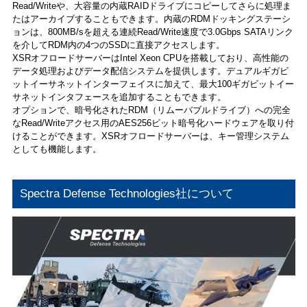
Read/Writeや、大容量の内蔵RAIDドライブにコピーしてさらに処理ま
たはアーカイブすることもできます。内蔵のRDMドッキングステーシ
ョンは、800MB/sを超える連続Read/Write速度で3.0Gbps SATAリンク
を介してRDM内の4つのSSDに直接アクセスします。
XSRオフロードサーバーはIntel Xeon CPUを搭載しており、高性能の
データ処理およびデータ配信システムを提供します。デュアルギガビ
ットイーサネットインターフェイスに加えて、最大100ギガビットイー
サネットインタフェースを追加することもできます。
オプションで、暗号化されたRDM（リムーバブルドライブ）への完全
なRead/Writeアクセス用のAES256ビット暗号化ハードウェアを取り付
けることができます。XSRオフロードサーバーは、キー管理システム
としても機能します。
Spectra Defense Technologies社について