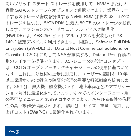
高いソリッド ステート ストレージを使用して、NVME または大
容量 SATA ストレージをオプションで選択できます。業界をリー
ドするストレージ密度を提供する NVME RDM は最大 32 TB のス
トレージを提供し、SATA RDM は最大 80 TB のストレージを提供
します。オプションのハードウェア フル ディスク暗号化
(HWFDE) は、AES-256 ビット アルゴリズムを実装したFIPS
140-2 認定デバイスを利用できます。 同様に、Software Full Disk
Encryption (SWFDE) は、Data at Rest Commercial Solutions for
Classified (CSfC) に対して NSA が推奨する、Data at Rest 保護の
別のレイヤーを提供できます。XSRレコーダの設計コンセプト
は、COTS オープンアーキテクチャモジュールの使用に基づいて
おり、これにより技術の進歩に対応し、ユーザーの設計を 10 年
以上保護するのに役立つ陳腐化管理の重要な軽減戦略を提供しま
す。XSR は、無人機、航空機ポッド、地上車両などのアプリケー
ション向けに最適化されています。すべてのインターフェース用
の堅牢なミニチュア 38999 コネクタにより、あらゆる条件で信頼
性の高い動作が保証されます。 設計は、サイズ、重量、電力、お
よびコスト (SWaP-C) に最適化されています。
仕様