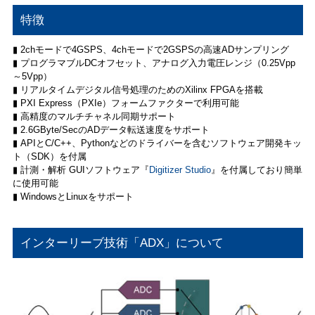
特徴
▮ 2chモードで4GSPS、4chモードで2GSPSの高速ADサンプリング
▮ プログラマブルDCオフセット、アナログ入力電圧レンジ（0.25Vpp
～5Vpp）
▮ リアルタイムデジタル信号処理のためのXilinx FPGAを搭載
▮ PXI Express（PXIe）フォームファクターで利用可能
▮ 高精度のマルチチャネル同期サポート
▮ 2.6GByte/SecのADデータ転送速度をサポート
▮ APIとC/C++、Pythonなどのドライバーを含むソフトウェア開発キッ
ト（SDK）を付属
▮ 計測・解析 GUIソフトウェア『
Digitizer Studio
』を付属しており簡単
に使用可能
▮ WindowsとLinuxをサポート
インターリーブ技術「ADX」について