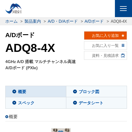
ホーム
製品案内
A/D・D/Aボード
A/Dボード
ADQ8-4X
A/Dボード
お気に入り追加
ADQ8-4X
お気に入り一覧
資料・見積請求
4GHz A/D 搭載 マルチチャンネル高速
A/Dボード (PXIe)
概要
ブロック図
スペック
データシート
概要