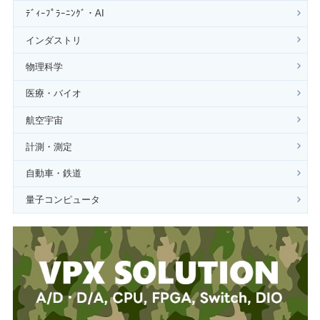
ﾃﾞｨｰﾌﾟﾗｰﾆﾝｸﾞ・AI
インダストリ
物理科学
医療・バイオ
航空宇宙
計測・測定
自動車・鉄道
量子コンピュータ