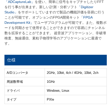
「ADCaptureLab」
を使い、簡単に信号をキャプチャしたりFFT
を行う事が出来ます。新しい計測・分析ソフト
「Digitizer
Studio」
をサポートしていますので製品の機能評価を容易に行う
ことが可能です。オプションのFPGA開発キット
「FPGA
Development Kit」
でユーザプログラムが可能です。また、複数ボ
ードを同期させて使用することができますので容易にチャンネル
数を拡張することができます。 超音波アプリケーション、非破壊
検査、無線通信、素粒子物理学等のアプリケーションに最適で
す。
仕様
A/Dコンバータ
2GHz, 10bit, 4ch / 4GHz, 10bit, 2ch
周波数帯域
1GHz
ドライバ
Windows, Linux
タイプ
PXIe