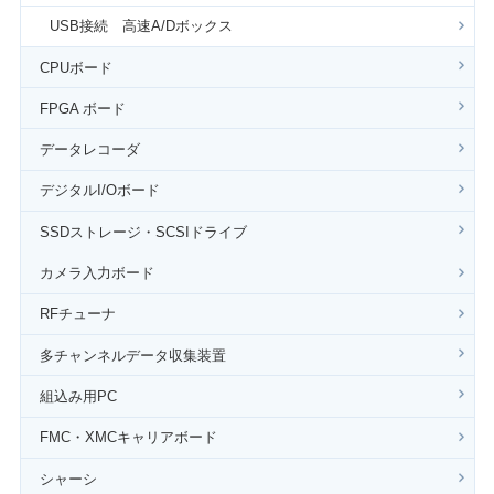
USB接続 高速A/Dボックス
CPUボード
FPGA ボード
データレコーダ
デジタルI/Oボード
SSDストレージ・SCSIドライブ
カメラ入力ボード
RFチューナ
多チャンネルデータ収集装置
組込み用PC
FMC・XMCキャリアボード
シャーシ