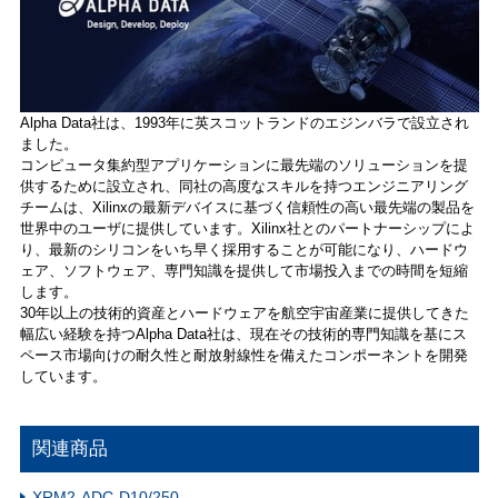
Alpha Data社は、1993年に英スコットランドのエジンバラで設立され
ました。
コンピュータ集約型アプリケーションに最先端のソリューションを提
供するために設立され、同社の高度なスキルを持つエンジニアリング
チームは、Xilinxの最新デバイスに基づく信頼性の高い最先端の製品を
世界中のユーザに提供しています。Xilinx社とのパートナーシップによ
り、最新のシリコンをいち早く採用することが可能になり、ハードウ
ェア、ソフトウェア、専門知識を提供して市場投入までの時間を短縮
します。
30年以上の技術的資産とハードウェアを航空宇宙産業に提供してきた
幅広い経験を持つAlpha Data社は、現在その技術的専門知識を基にス
ペース市場向けの耐久性と耐放射線性を備えたコンポーネントを開発
しています。
関連商品
XRM2-ADC-D10/250