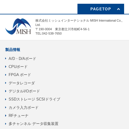
PAGETOP
株式会社ミッシュインターナショナル MISH International Co.,
Ltd.
〒190-0004 東京都立川市柏町4-56-1
TEL:042-538-7650
製品情報
A/D・D/Aボード
CPUボード
FPGA ボード
データレコーダ
デジタルI/Oボード
SSDストレージ SCSIドライブ
カメラ入力ボード
RFチューナ
多チャンネル データ収集装置