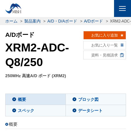
ホーム
製品案内
A/D・D/Aボード
A/Dボード
XRM2-ADC-
A/Dボード
お気に入り追加
XRM2-ADC-
お気に入り一覧
資料・見積請求
Q8/250
250MHz 高速A/D ボード (XRM2)
概要
ブロック図
スペック
データシート
概要