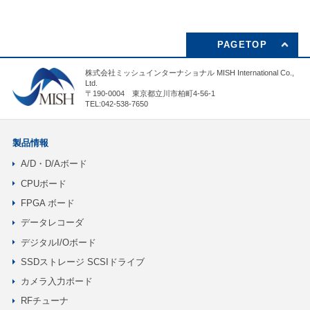
PAGETOP
株式会社ミッシュインターナショナル MISH International Co.,
Ltd.
〒190-0004 東京都立川市柏町4-56-1
TEL:042-538-7650
製品情報
A/D・D/Aボード
CPUボード
FPGA ボード
データレコーダ
デジタルI/Oボード
SSDストレージ SCSIドライブ
カメラ入力ボード
RFチューナ