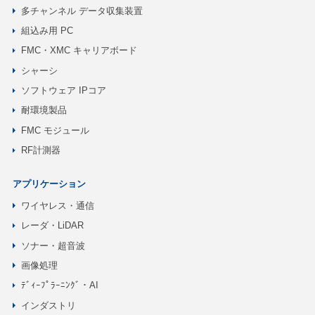
多チャンネル データ収集装置
組込み用 PC
FMC・XMC キャリアボード
シャーシ
ソフトウェア IPコア
耐環境製品
FMC モジュール
RF計測器
アプリケーション
ワイヤレス・通信
レーダ・LiDAR
ソナー・超音波
画像処理
ﾃﾞｨｰﾌﾟﾗｰﾆﾝｸﾞ・AI
インダストリ