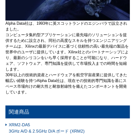
Alpha Data社は、1993年に英スコットランドのエジンバラで設立され
ました。
コンピュータ集約型アプリケーションに最先端のソリューションを提
供するために設立され、同社の高度なスキルを持つエンジニアリング
チームは、Xilinxの最新デバイスに基づく信頼性の高い最先端の製品を
世界中のユーザに提供しています。Xilinx社とのパートナーシップによ
り、最新のシリコンをいち早く採用することが可能になり、ハードウ
ェア、ソフトウェア、専門知識を提供して市場投入までの時間を短縮
します。
30年以上の技術的資産とハードウェアを航空宇宙産業に提供してきた
幅広い経験を持つAlpha Data社は、現在その技術的専門知識を基にス
ペース市場向けの耐久性と耐放射線性を備えたコンポーネントを開発
しています。
関連商品
XRM2-DA5
3GHz A/D & 2.5GHz D/A ボード (XRM2)