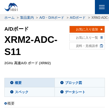
ホーム
製品案内
A/D・D/Aボード
A/Dボード
XRM2-ADC-
A/Dボード
お気に入り追加
XRM2-ADC-
お気に入り一覧
資料・見積請求
S11
2GHz 高速A/D ボード (XRM2)
概要
ブロック図
スペック
データシート
概要