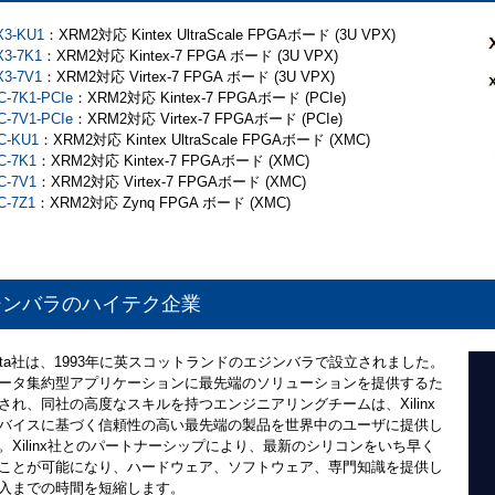
X3-KU1
：XRM2対応 Kintex UltraScale FPGAボード (3U VPX)
3-7K1
：XRM2対応 Kintex-7 FPGA ボード (3U VPX)
3-7V1
：XRM2対応 Virtex-7 FPGA ボード (3U VPX)
-7K1-PCIe
：XRM2対応 Kintex-7 FPGAボード (PCIe)
-7V1-PCIe
：XRM2対応 Virtex-7 FPGAボード (PCIe)
C-KU1
：XRM2対応 Kintex UltraScale FPGAボード (XMC)
C-7K1
：XRM2対応 Kintex-7 FPGAボード (XMC)
C-7V1
：XRM2対応 Virtex-7 FPGAボード (XMC)
C-7Z1
：XRM2対応 Zynq FPGA ボード (XMC)
ジンバラのハイテク企業
a Data社は、1993年に英スコットランドのエジンバラで設立されました。
ータ集約型アプリケーションに最先端のソリューションを提供するた
され、同社の高度なスキルを持つエンジニアリングチームは、Xilinx
バイスに基づく信頼性の高い最先端の製品を世界中のユーザに提供し
。Xilinx社とのパートナーシップにより、最新のシリコンをいち早く
ことが可能になり、ハードウェア、ソフトウェア、専門知識を提供し
入までの時間を短縮します。