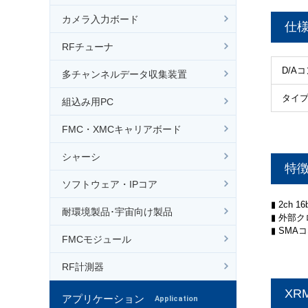
カメラ入力ボード
仕
RFチューナ
D/A
多チャンネルデータ収集装置
タイ
組込み用PC
FMC・XMCキャリアボード
シャーシ
特
ソフトウェア・IPコア
▮ 2ch 
耐環境製品･宇宙向け製品
▮ 外部
▮ SMA
FMCモジュール
RF計測器
XR
アプリケーション
Application