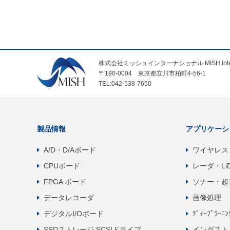
株式会社ミッシュインターナショナル MISH Internatio
〒190-0004 東京都立川市柏町4-56-1
TEL:042-538-7650
製品情報
アプリケーシ
A/D・D/Aボード
ワイヤレス
CPUボード
レーダ・Li
FPGA ボード
ソナー・超
データレコーダ
画像処理
デジタルI/Oボード
ﾃﾞｨｰﾌﾟﾗｰﾆ
SSDストレージ SCSIドライブ
インダスト