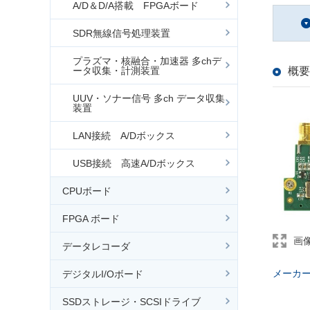
A/D＆D/A搭載 FPGAボード
SDR無線信号処理装置
プラズマ・核融合・加速器 多chデ
ータ収集・計測装置
概要
UUV・ソナー信号 多ch データ収集
装置
LAN接続 A/Dボックス
USB接続 高速A/Dボックス
CPUボード
FPGA ボード
画
データレコーダ
メーカ
デジタルI/Oボード
SSDストレージ・SCSIドライブ