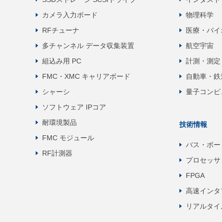
カメラ入力ボード
物理科学
RFチューナ
医療・バイ
多チャンネル データ収集装置
航空宇宙
組込み用 PC
計測・測定
FMC・XMC キャリアボード
自動車・鉄
シャーシ
量子コンピ
ソフトウェア IPコア
耐環境製品
技術情報
FMC モジュール
バス・ボー
RF計測器
プロセッサ
FPGA
高速インタ
リアルタイ