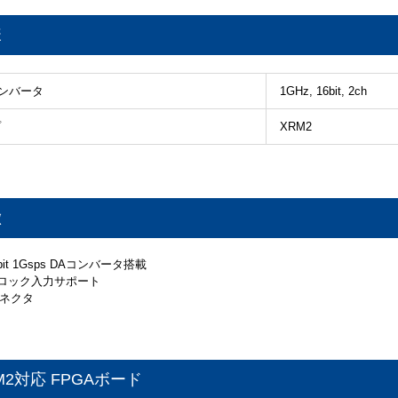
様
コンバータ
1GHz, 16bit, 2ch
プ
XRM2
徴
16bit 1Gsps DAコンバータ搭載
クロック入力サポート
コネクタ
M2対応 FPGAボード