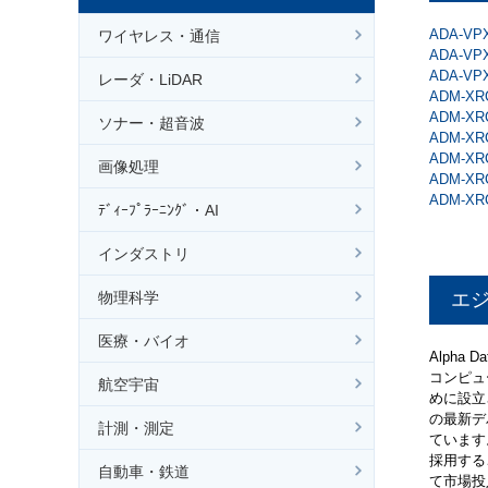
ADA-VP
ワイヤレス・通信
ADA-VPX
ADA-VPX
レーダ・LiDAR
ADM-XRC
ADM-XRC
ソナー・超音波
ADM-XR
ADM-XR
画像処理
ADM-XR
ADM-XR
ﾃﾞｨｰﾌﾟﾗｰﾆﾝｸﾞ・AI
インダストリ
物理科学
エ
医療・バイオ
Alph
コンピュ
航空宇宙
めに設立
の最新デ
計測・測定
ています
採用する
自動車・鉄道
て市場投