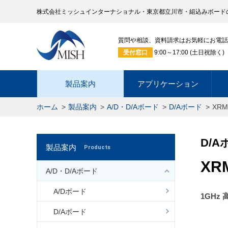
株式会社ミッシュインターナショナル・東京都立川市・組込みボード
質問や相談、資料請求はお気軽にお電話
受付窓口
9:00～17:00 (土日祝除く)
製品案内
アプリケーション
ホーム
製品案内
A/D・D/Aボード
D/Aボード
XRM
D/A
製品案内
Products
XR
A/D・D/Aボード
A/Dボード
1GHz 
D/Aボード