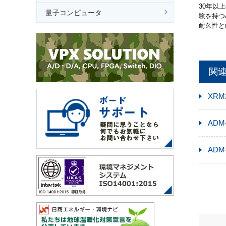
30年以
量子コンピュータ
験を持つ
耐久性と
関
XRM
ADM
ADM