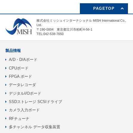
PAGETOP
株式会社ミッシュインターナショナル MISH International Co.,
Ltd.
〒190-0004 東京都立川市柏町4-56-1
TEL:042-538-7650
製品情報
A/D・D/Aボード
CPUボード
FPGA ボード
データレコーダ
デジタルI/Oボード
SSDストレージ SCSIドライブ
カメラ入力ボード
RFチューナ
多チャンネル データ収集装置