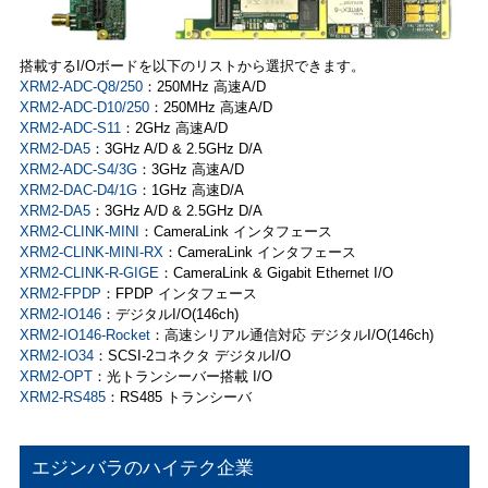
搭載するI/Oボードを以下のリストから選択できます。
XRM2-ADC-Q8/250
：250MHz 高速A/D
XRM2-ADC-D10/250
：250MHz 高速A/D
XRM2-ADC-S11
：2GHz 高速A/D
XRM2-DA5
：3GHz A/D & 2.5GHz D/A
XRM2-ADC-S4/3G
：3GHz 高速A/D
XRM2-DAC-D4/1G
：1GHz 高速D/A
XRM2-DA5
：3GHz A/D & 2.5GHz D/A
XRM2-CLINK-MINI
：CameraLink インタフェース
XRM2-CLINK-MINI-RX
：CameraLink インタフェース
XRM2-CLINK-R-GIGE
：CameraLink & Gigabit Ethernet I/O
XRM2-FPDP
：FPDP インタフェース
XRM2-IO146
：デジタルI/O(146ch)
XRM2-IO146-Rocket
：高速シリアル通信対応 デジタルI/O(146ch)
XRM2-IO34
：SCSI-2コネクタ デジタルI/O
XRM2-OPT
：光トランシーバー搭載 I/O
XRM2-RS485
：RS485 トランシーバ
エジンバラのハイテク企業