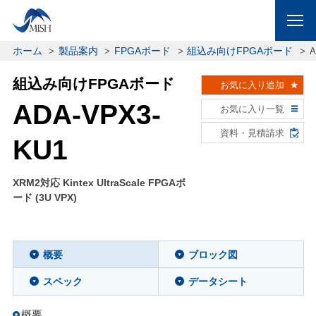
ホーム
製品案内
FPGAボード
組込み向けFPGAボード
A
組込み向けFPGAボード
お気に入り追加
ADA-VPX3-
お気に入り一覧
資料・見積請求
KU1
XRM2対応 Kintex UltraScale FPGAボ
ード (3U VPX)
概要
ブロック図
スペック
データシート
概要