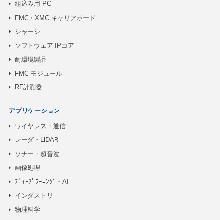
組込み用 PC
FMC・XMC キャリアボード
シャーシ
ソフトウェア IPコア
耐環境製品
FMC モジュール
RF計測器
アプリケーション
ワイヤレス・通信
レーダ・LiDAR
ソナー・超音波
画像処理
ﾃﾞｨｰﾌﾟﾗｰﾆﾝｸﾞ・AI
インダストリ
物理科学