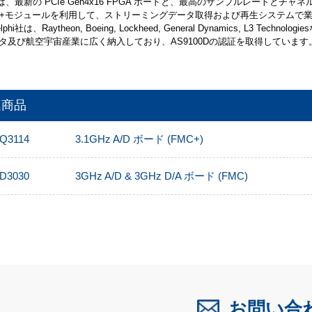
i社は、最新の PCIe Gen4x16 FPGA ボードと、最高のサンプルレートとチャネ
FMC+モジュールを利用して、ストリーミングデータ取得および再生システムで
hi社は、Raytheon, Boeing, Lockheed, General Dynamics, L3 Techno
タ及び航空宇宙産業に広く納入しており、AS9100Dの認証を取得しています
連商品
Q3114
3.1GHz A/D ボード (FMC+)
D3030
3GHz A/D & 3GHz D/A ボード (FMC)
お問い合