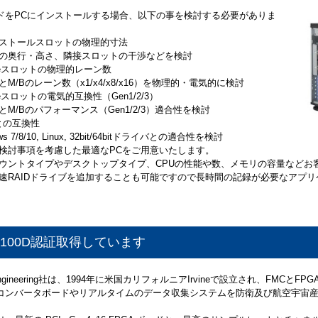
ードをPCにインストールする場合、以下の事を検討する必要がありま
ストールスロットの物理的寸法
の奥行・高さ、隣接スロットの干渉などを検討
Ieスロットの物理的レーン数
M/Bのレーン数（x1/x4/x8/x16）を物理的・電気的に検討
eスロットの電気的互換性（Gen1/2/3）
とM/Bのパフォーマンス（Gen1/2/3）適合性を検討
との互換性
ws 7/8/10, Linux, 32bit/64bitドライバとの適合性を検討
検討事項を考慮した最適なPCをご用意いたします。
ウントタイプやデスクトップタイプ、CPUの性能や数、メモリの容量などお
速RAIDドライブを追加することも可能ですので長時間の記録が必要なアプ
9100D認証取得しています
i Engineering社は、1994年に米国カリフォルニアIrvineで設立され、FMCとF
Dコンバータボードやリアルタイムのデータ収集システムを防衛及び航空宇宙