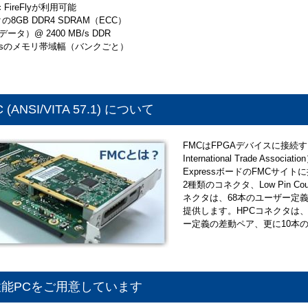
ec FireFlyが利用可能
クの8GB DDR4 SDRAM（ECC）
t（データ）@ 2400 MB/s DDR
GB/sのメモリ帯域幅（バンクごと）
 (ANSI/VITA 57.1) について
FMCはFPGAデバイスに接続する
International Trade A
ExpressボードのFMCサイ
2種類のコネクタ、Low Pin Co
ネクタは、68本のユーザー定
提供します。HPCコネクタは、
ー定義の差動ペア、更に10本
性能PCをご用意しています