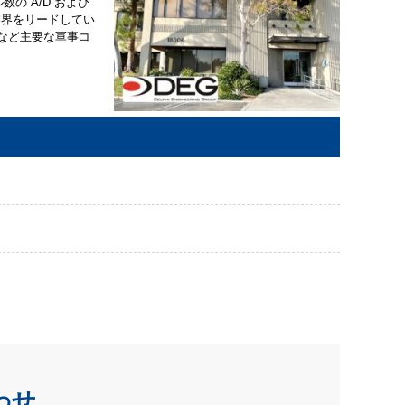
ル数の A/D および
業界をリードしてい
logiesなど主要な軍事コ
。
わせ