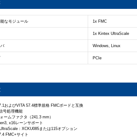
様
可能なモジュール
1x FMC
1x Kintex UltraScale
イバ
Windows, Linux
プ
PCIe
徴
 57.1およびVITA 57.4標準規格 FMCボードと互換
な信号処理機能
eフォームファクタ（241.3 mm）
 Gen3, x16レーンサポート
ex UltraScale：XCKU085または115オプション
 57.4 FMC+サイト