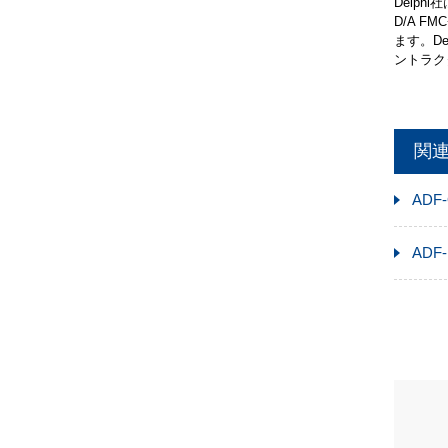
Delph
D/A 
ます。Delp
ントラク
関
ADF-
ADF-