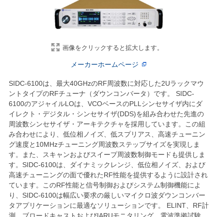
画像をクリックすると拡大します。
メーカーホームページ
SIDC-6100は、最大40GHzのRF周波数に対応した2Uラックマウ
ントタイプのRFチューナ（ダウンコンバータ）です。 SIDC-
6100のアジャイルLOは、VCOベースのPLLシンセサイザ内にダ
イレクト・デジタル・シンセサイザ(DDS)を組み合わせた先進の
周波数シンセサイザ・アーキテクチャを採用しています。この組
み合わせにより、低位相ノイズ、低スプリアス、高速チューニン
グ速度と10MHzチューニング周波数ステップサイズを実現しま
す。また、スキャンおよびスイープ周波数制御モードも提供しま
す。SIDC-6100は、ダイナミックレンジ、低位相ノイズ、および
高速チューニングの面で優れたRF性能を提供するように設計され
ています。このRF性能と信号制御およびシステム制御機能によ
り、SIDC-6100は幅広い要求の厳しいマイクロ波ダウンコンバー
タアプリケーションに最適なソリューションです。 ELINT、RF計
測、ブロードキャストおよびIARUモニタリング、電波準拠試験、