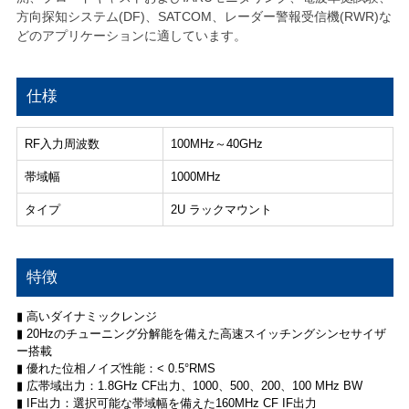
方向探知システム(DF)、SATCOM、レーダー警報受信機(RWR)な
どのアプリケーションに適しています。
仕様
RF入力周波数
100MHz～40GHz
帯域幅
1000MHz
タイプ
2U ラックマウント
特徴
▮ 高いダイナミックレンジ
▮ 20Hzのチューニング分解能を備えた高速スイッチングシンセサイザ
ー搭載
▮ 優れた位相ノイズ性能：< 0.5°RMS
▮ 広帯域出力：1.8GHz CF出力、1000、500、200、100 MHz BW
▮ IF出力：選択可能な帯域幅を備えた160MHz CF IF出力