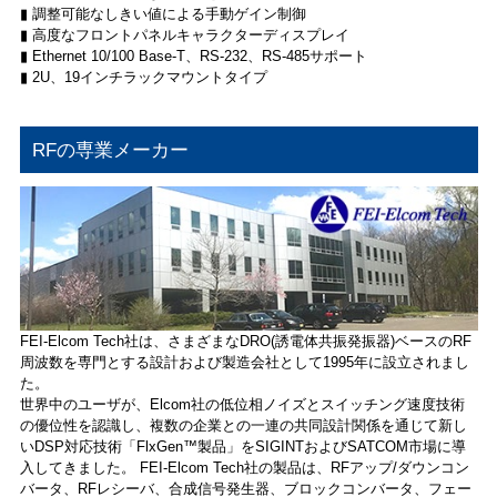
▮ 調整可能なしきい値による手動ゲイン制御
▮ 高度なフロントパネルキャラクターディスプレイ
▮ Ethernet 10/100 Base-T、RS-232、RS-485サポート
▮ 2U、19インチラックマウントタイプ
RFの専業メーカー
FEI-Elcom Tech社は、さまざまなDRO(誘電体共振発振器)ベースのRF
周波数を専門とする設計および製造会社として1995年に設立されまし
た。
世界中のユーザが、Elcom社の低位相ノイズとスイッチング速度技術
の優位性を認識し、複数の企業との一連の共同設計関係を通じて新し
いDSP対応技術「FlxGen™製品」をSIGINTおよびSATCOM市場に導
入してきました。 FEI-Elcom Tech社の製品は、RFアップ/ダウンコン
バータ、RFレシーバ、合成信号発生器、ブロックコンバータ、フェー