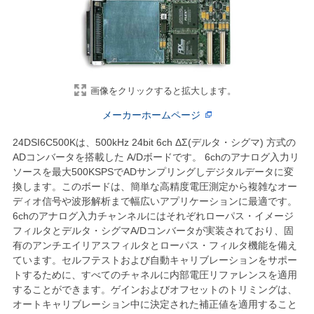
画像をクリックすると拡大します。
メーカーホームページ
24DSI6C500Kは、500kHz 24bit 6ch ΔΣ(デルタ・シグマ) 方式の
ADコンバータを搭載した A/Dボードです。 6chのアナログ入力リ
ソースを最大500KSPSでADサンプリングしデジタルデータに変
換します。このボードは、簡単な高精度電圧測定から複雑なオー
ディオ信号や波形解析まで幅広いアプリケーションに最適です。
6chのアナログ入力チャンネルにはそれぞれローパス・イメージ
フィルタとデルタ・シグマA/Dコンバータが実装されており、固
有のアンチエイリアスフィルタとローパス・フィルタ機能を備え
ています。セルフテストおよび自動キャリブレーションをサポー
トするために、すべてのチャネルに内部電圧リファレンスを適用
することができます。ゲインおよびオフセットのトリミングは、
オートキャリブレーション中に決定された補正値を適用すること