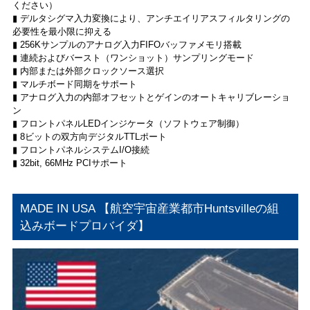
ください）
▮ デルタシグマ入力変換により、アンチエイリアスフィルタリングの
必要性を最小限に抑える
▮ 256Kサンプルのアナログ入力FIFOバッファメモリ搭載
▮ 連続およびバースト（ワンショット）サンプリングモード
▮ 内部または外部クロックソース選択
▮ マルチボード同期をサポート
▮ アナログ入力の内部オフセットとゲインのオートキャリブレーショ
ン
▮ フロントパネルLEDインジケータ（ソフトウェア制御）
▮ 8ビットの双方向デジタルTTLポート
▮ フロントパネルシステムI/O接続
▮ 32bit, 66MHz PCIサポート
MADE IN USA 【航空宇宙産業都市Huntsvilleの組
込みボードプロバイダ】