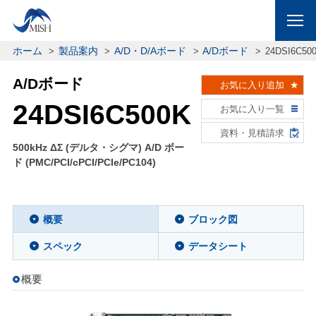
ホーム
製品案内
A/D・D/Aボード
A/Dボード
24DSI6C50
A/Dボード
お気に入り追加
24DSI6C500K
お気に入り一覧
資料・見積請求
500kHz ΔΣ (デルタ・シグマ) A/D ボー
ド (PMC/PCI/cPCI/PCIe/PC104)
概要
ブロック図
スペック
データシート
概要