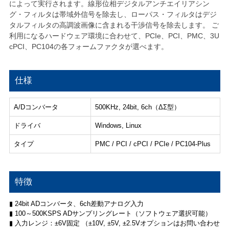
によって実行されます。線形位相デジタルアンチエイリアシン
グ・フィルタは帯域外信号を除去し、ローパス・フィルタはデジ
タルフィルタの高調波画像に含まれる干渉信号を除去します。 ご
利用になるハードウェア環境に合わせて、PCIe、PCI、PMC、3U
cPCI、PC104の各フォームファクタが選べます。
仕様
A/Dコンバータ
500KHz, 24bit, 6ch（ΔΣ型）
ドライバ
Windows, Linux
タイプ
PMC / PCI / cPCI / PCIe / PC104-Plus
特徴
▮ 24bit ADコンバータ、6ch差動アナログ入力
▮ 100～500KSPS ADサンプリングレート（ソフトウェア選択可能）
▮ 入力レンジ：±6V固定 （±10V, ±5V, ±2.5Vオプションはお問い合わせ