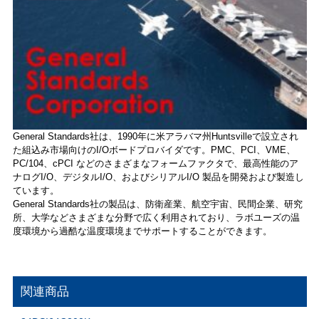
General Standards社は、1990年に米アラバマ州Huntsvilleで設立され
た組込み市場向けのI/Oボードプロバイダです。PMC、PCI、VME、
PC/104、cPCI などのさまざまなフォームファクタで、最高性能のア
ナログI/O、デジタルI/O、およびシリアルI/O 製品を開発および製造し
ています。
General Standards社の製品は、防衛産業、航空宇宙、民間企業、研究
所、大学などさまざまな分野で広く利用されており、ラボユーズの温
度環境から過酷な温度環境までサポートすることができます。
関連商品