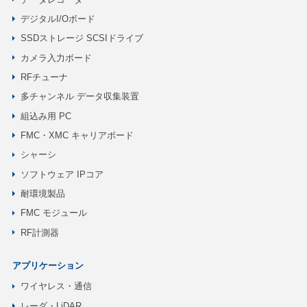
デジタルI/Oボード
SSDストレージ SCSIドライブ
カメラ入力ボード
RFチューナ
多チャンネル データ収集装置
組込み用 PC
FMC・XMC キャリアボード
シャーシ
ソフトウェア IPコア
耐環境製品
FMC モジュール
RF計測器
アプリケーション
ワイヤレス・通信
レーダ・LiDAR