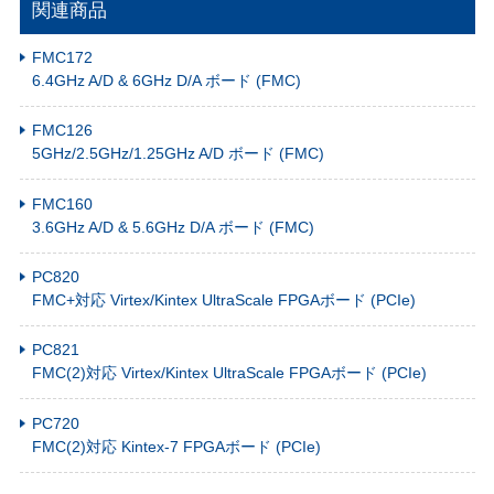
関連商品
FMC172
6.4GHz A/D & 6GHz D/A ボード (FMC)
FMC126
5GHz/2.5GHz/1.25GHz A/D ボード (FMC)
FMC160
3.6GHz A/D & 5.6GHz D/A ボード (FMC)
PC820
FMC+対応 Virtex/Kintex UltraScale FPGAボード (PCIe)
PC821
FMC(2)対応 Virtex/Kintex UltraScale FPGAボード (PCIe)
PC720
FMC(2)対応 Kintex-7 FPGAボード (PCIe)