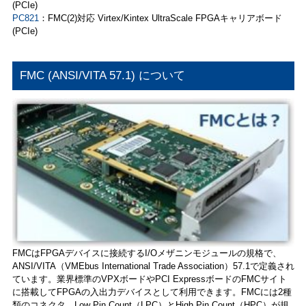
(PCIe)
PC821
：FMC(2)対応 Virtex/Kintex UltraScale FPGAキャリアボード
(PCIe)
FMC (ANSI/VITA 57.1) について
FMCはFPGAデバイスに接続するI/Oメザニンモジュールの規格で、
ANSI/VITA（VMEbus International Trade Association）57.1で定義され
ています。業界標準のVPXボードやPCI ExpressボードのFMCサイト
に搭載してFPGAの入出力デバイスとして利用できます。FMCには2種
類のコネクタ、Low Pin Count（LPC）とHigh Pin Count（HPC）が規