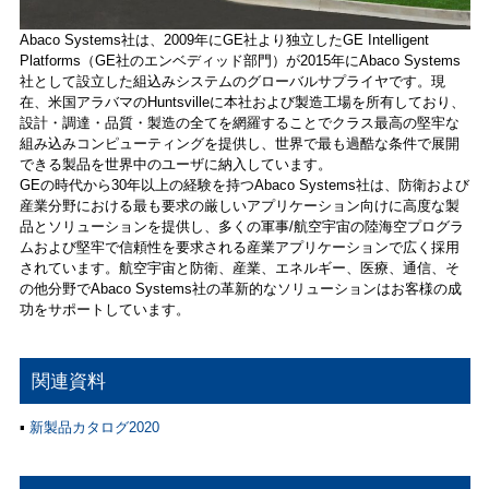
Abaco Systems社は、2009年にGE社より独立したGE Intelligent
Platforms（GE社のエンベディッド部門）が2015年にAbaco Systems
社として設立した組込みシステムのグローバルサプライヤです。現
在、米国アラバマのHuntsvilleに本社および製造工場を所有しており、
設計・調達・品質・製造の全てを網羅することでクラス最高の堅牢な
組み込みコンピューティングを提供し、世界で最も過酷な条件で展開
できる製品を世界中のユーザに納入しています。
GEの時代から30年以上の経験を持つAbaco Systems社は、防衛および
産業分野における最も要求の厳しいアプリケーション向けに高度な製
品とソリューションを提供し、多くの軍事/航空宇宙の陸海空プログラ
ムおよび堅牢で信頼性を要求される産業アプリケーションで広く採用
されています。航空宇宙と防衛、産業、エネルギー、医療、通信、そ
の他分野でAbaco Systems社の革新的なソリューションはお客様の成
功をサポートしています。
関連資料
▪
新製品カタログ2020