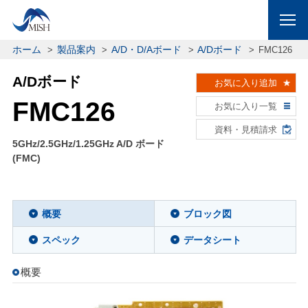
ホーム
製品案内
A/D・D/Aボード
A/Dボード
FMC126
A/Dボード
お気に入り追加
FMC126
お気に入り一覧
資料・見積請求
5GHz/2.5GHz/1.25GHz A/D ボード
(FMC)
概要
ブロック図
スペック
データシート
概要