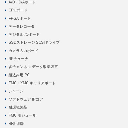
A/D・D/Aボード
CPUボード
FPGA ボード
データレコーダ
デジタルI/Oボード
SSDストレージ SCSIドライブ
カメラ入力ボード
RFチューナ
多チャンネル データ収集装置
組込み用 PC
FMC・XMC キャリアボード
シャーシ
ソフトウェア IPコア
耐環境製品
FMC モジュール
RF計測器