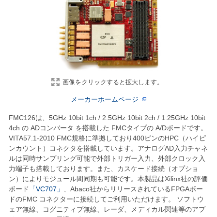
画像をクリックすると拡大します。
メーカーホームページ
FMC126は、5GHz 10bit 1ch / 2.5GHz 10bit 2ch / 1.25GHz 10bit
4ch の ADコンバータ を搭載した FMCタイプの A/Dボードです。
VITA57.1-2010 FMC規格に準拠しており400ピンのHPC（ハイピ
ンカウント）コネクタを搭載しています。アナログAD入力チャネ
ルは同時サンプリング可能で外部トリガー入力、外部クロック入
力端子も搭載しております。また、カスケード接続（オプショ
ン）によりモジュール間同期も可能です。本製品はXilinx社の評価
ボード
「VC707」
、Abaco社からリリースされているFPGAボー
ドのFMC コネクターに接続してご利用いただけます。 ソフトウ
ェア無線、コグニティブ無線、レーダ、メディカル関連等のアプ