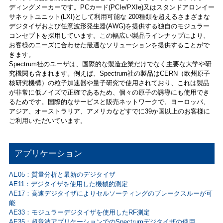
ディングメーカーです。PCカード(PCIe/PXIe)又はスタンドアロンイー
サネットユニット(LXI)として利用可能な 200種類を超えるさまざまな
デジタイザおよび任意波形発生器(AWG)を提供する独自のモジュラー
コンセプトを採用しています。この幅広い製品ラインナップにより、
お客様のニーズに合わせた最適なソリューションを提供することがで
きます。
Spectrum社のユーザは、国際的な製造企業だけでなく主要な大学や研
究機関も含まれます。例えば、Spectrum社の製品はCERN（欧州原子
核研究機構）の粒子加速器や量子研究で使用されており、これは製品
が非常に低ノイズで正確であるため、個々の原子の誘導にも使用でき
るためです。国際的なサービスと販売ネットワークで、ヨーロッパ、
アジア、オーストラリア、アメリカなどすでに39か国以上のお客様に
ご利用いただいています。
アプリケーション
AE05：質量分析と最新のデジタイザ
AE11：デジタイザを使用した機械的測定
AE17：高速デジタイザによりセルソーティングのブレークスルーが可
能
AE33：モジュラーデジタイザを使用したRF測定
AE35：超音波アプリケーションでのSpectrumデジタイザの使用