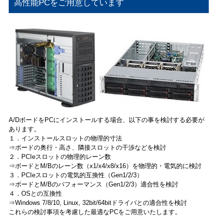
高性能PCをご用意しています
A/DボードをPCにインストールする場合、以下の事を検討する必要が
あります。
１．インストールスロットの物理的寸法
⇒ボードの奥行・高さ、隣接スロットの干渉などを検討
２．PCIeスロットの物理的レーン数
⇒ボードとM/Bのレーン数（x1/x4/x8/x16）を物理的・電気的に検討
３．PCIeスロットの電気的互換性（Gen1/2/3）
⇒ボードとM/Bのパフォーマンス（Gen1/2/3）適合性を検討
４．OSとの互換性
⇒Windows 7/8/10, Linux, 32bit/64bitドライバとの適合性を検討
これらの検討事項を考慮した最適なPCをご用意いたします。