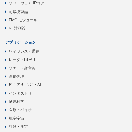
ソフトウェア IPコア
耐環境製品
FMC モジュール
RF計測器
アプリケーション
ワイヤレス・通信
レーダ・LiDAR
ソナー・超音波
画像処理
ﾃﾞｨｰﾌﾟﾗｰﾆﾝｸﾞ・AI
インダストリ
物理科学
医療・バイオ
航空宇宙
計測・測定