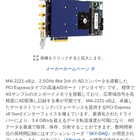
画像をクリックすると拡大します。
メーカーホームページ
M4i.2221-x8は、2.5GHz 8bit 2ch の ADコンバータを搭載した
PCI Expressタイプの高速A/Dボード（デジタイザ）です。 標準で
4Gサンプルのオンボードメモリを搭載しており、広帯域信号を高
精度にAD変換し記録する事が可能です。M4i.2221-x8は、卓越し
たデータストリーミングパフォーマンスを提供するPCI Express
x8 Gen2インターフェイスを備えています。最適化されたドライ
バーにより、3.4 GB/sを超えるデータ転送速度が可能になり、AD
データを最速で取得、保存、分析することができます。数時間単
位の長時間記録にはオプションレコーダ
『SKY-DAQ』
が用意され
ています。また、GUIソフト
『SBench 6』
が標準で添付されてい