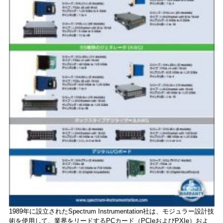
1989年に設立されたSpectrum Instrumentation社は、モジュラー設計技
術を使用して、業界をリードするPCカード（PCIeおよびPXIe）およ