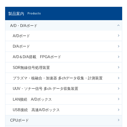
製品案内
Products
A/D・D/Aボード
A/Dボード
D/Aボード
A/D＆D/A搭載 FPGAボード
SDR無線信号処理装置
プラズマ・核融合・加速器 多chデータ収集・計測装置
UUV・ソナー信号 多ch データ収集装置
LAN接続 A/Dボックス
USB接続 高速A/Dボックス
CPUボード