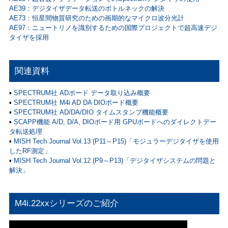
AE39：デジタイザデータ転送のボトルネックの解決
AE73：恒星間物質研究のための画期的なマイクロ波分光計
AE97：ニュートリノを識別するための国際プロジェクトで超高速デジ
タイザを採用
関連資料
▪
SPECTRUM社 ADボード データ取り込み概要
▪
SPECTRUM社 M4i AD DA DIOボード概要
▪
SPECTRUM社 AD/DA/DIO タイムスタンプ機能概要
▪
SCAPP機能 A/D, D/A, DIOボード用 GPUボードへのダイレクトデー
タ転送処理
▪
MISH Tech Journal Vol.13 (P11～P15)「モジュラーデジタイザを使用
したRF測定」
▪
MISH Tech Journal Vol.12 (P9～P13)「デジタイザシステムの問題と
解決」
M4i.22xxシリーズのご紹介