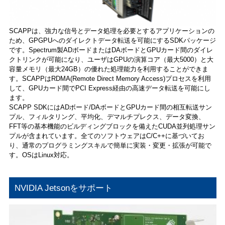
SCAPPは、強力な信号とデータ処理を必要とするアプリケーションの
ため、GPGPUへのダイレクトデータ転送を可能にするSDKパッケージ
です。Spectrum製ADボードまたはDAボードとGPUカード間のダイレ
クトリンクが可能になり、ユーザはGPUの演算コア（最大5000）と大
容量メモリ（最大24GB）の優れた処理能力を利用することができま
す。SCAPPはRDMA(Remote Direct Memory Access)プロセスを利用
して、GPUカード間でPCI Express経由の高速データ転送を可能にし
ます。
SCAPP SDKにはADボード/DAボードとGPUカード間の相互転送サン
プル、フィルタリング、平均化、デマルチプレクス、データ変換、
FFT等の基本機能のビルディングブロックを備えたCUDA並列処理サン
プルが含まれています。全てのソフトウェアはC/C++に基づいてお
り、通常のプログラミングスキルで簡単に実装・変更・拡張が可能で
す。OSはLinux対応。
NVIDIA Jetsonをサポート