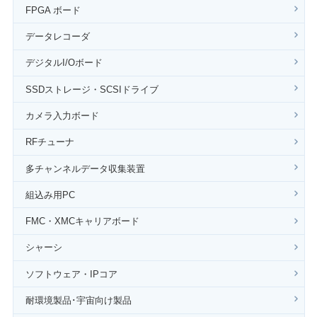
FPGA ボード
データレコーダ
デジタルI/Oボード
SSDストレージ・SCSIドライブ
カメラ入力ボード
RFチューナ
多チャンネルデータ収集装置
組込み用PC
FMC・XMCキャリアボード
シャーシ
ソフトウェア・IPコア
耐環境製品･宇宙向け製品