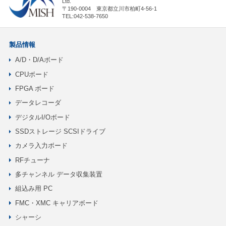
Ltd.
〒190-0004 東京都立川市柏町4-56-1
TEL:042-538-7650
製品情報
A/D・D/Aボード
CPUボード
FPGA ボード
データレコーダ
デジタルI/Oボード
SSDストレージ SCSIドライブ
カメラ入力ボード
RFチューナ
多チャンネル データ収集装置
組込み用 PC
FMC・XMC キャリアボード
シャーシ