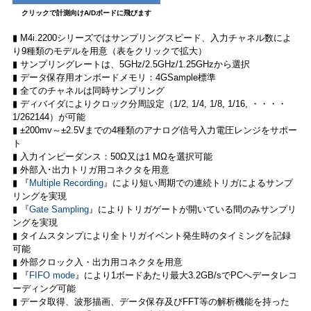
クリックで計測向けA/Dボードに飛びます
▮ M4i.2200シリーズではサンプリングスピード、入力チャネル数によ
り9種類のモデルを用意（表をクリックで拡大）
▮ サンプリングレートは、5GHz/2.5GHz/1.25GHzから選択
▮ データ保存用オンボードメモリ：4GSample標準
▮ 全てのチャネルは同時サンプリング
▮ ディバイダによりクロック分周設定（1/2, 1/4, 1/8, 1/16, ・・・・
1/262144）が可能
▮ ±200mv～±2.5Vまでの4種類のアナログ信号入力電圧レンジをサポー
ト
▮ 入力インピーダンス：50Ω又は1 MΩを選択可能
▮ 外部入･出力トリガ用コネクタを用意
▮ 『
Multiple Recording
』により短い周期での連続トリガによるサンプ
リングを実現
▮ 『
Gate Sampling
』によりトリガゲートが開いている間のみサンプリ
ングを実現
▮ タイムスタンプにより全トリガイベント発生時のタイミングを記録
可能
▮ 外部クロック入・出力用コネクタを用意
▮ 『
FIFO mode
』により1ボードあたり最大3.2GB/sでPCへデータレコ
ーディング可能
▮ データ取得、波形描画、データ保存及びFFT等の解析機能を持った