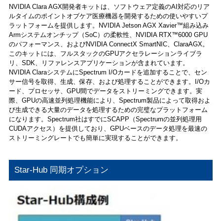
NVIDIA Clara AGX開発者キットは、ソフトウェア定義のAI対応のリア
ルタイムのポイントオブケア医療機器を開発するための使いやすいプ
ラットフォームを提供します。NVIDIA Jetson AGX Xavier™組み込み
Armシステムオンチップ（SoC）の柔軟性、NVIDIA RTX™6000 GPU
のパフォーマンス、およびNVIDIA ConnectX SmartNIC、ClaraAGX。
このキットには、フルスタックのGPUアクセラレーションライブラ
リ、SDK、リファレンスアプリケーションが含まれています。
NVIDIA ClaraシステムにSpectrum I/Oカードを追加することで、セン
サー信号を取得、生成、保存、および処理することができます。I/Oカ
ード、プロセッサ、GPU間でデータをストリーミングできます。実
際、GPUの高速並列処理機能により、Spectrum製品によって取得およ
び生成できる大量のデータを処理するための完璧なプラットフォーム
になります。Spectrum社はすでにSCAPP（Spectrumの並列処理用
CUDAアクセス）を提供しており、GPUベースのデータ処理を最速の
ストリーミングレートでも簡単に実現することができます。
Star-Hub 同期オプション