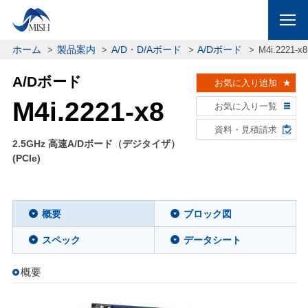
ホーム
製品案内
A/D・D/Aボード
A/Dボード
M4i.2221-x8
A/Dボード
お気に入り追加
M4i.2221-x8
お気に入り一覧
資料・見積請求
2.5GHz 高速A/Dボード（デジタイザ）
(PCIe)
概要
ブロック図
スペック
データシート
概要