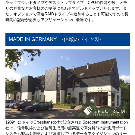
ラックマウントタイプやデスクトップタイプ、CPUの性能や数、メモ
リの容量などお客様のご要望に合わせてビルドアップいたします。ま
た、オプションで高速RAIDドライブを追加することも可能ですので長
時間の記録が必要なアプリケーションに最適です。
MADE IN GERMANY -信頼のドイツ製-
1989年にドイツGrosshansdorfで設立されたSpectrum Instrumentation
社は、信号取得および信号生成用の超高速で高分解能の計測用ボード
システム製品を開発および製造しているデータアクイジションのリー