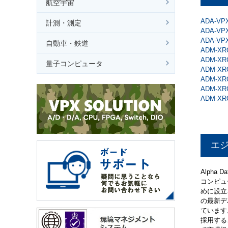
航空宇宙
ADA-VP
計測・測定
ADA-VPX
ADA-VPX
自動車・鉄道
ADM-XRC
ADM-XRC
量子コンピュータ
ADM-XR
ADM-XR
ADM-XR
ADM-XR
エ
Alph
コンピュ
めに設立
の最新デ
ています
採用する