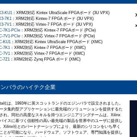
X3-KU1
：XRM2対応 Kintex UltraScale FPGAボード (3U VPX)
3-7K1
：XRM2対応 Kintex-7 FPGA ボード (3U VPX)
3-7V1
：XRM2対応 Virtex-7 FPGA ボード (3U VPX)
-7K1-PCIe
：XRM2対応 Kintex-7 FPGAボード (PCIe)
-7V1-PCIe
：XRM2対応 Virtex-7 FPGAボード (PCIe)
C-KU1
：XRM2対応 Kintex UltraScale FPGAボード (XMC)
C-7K1
：XRM2対応 Kintex-7 FPGAボード (XMC)
C-7V1
：XRM2対応 Virtex-7 FPGAボード (XMC)
C-7Z1
：XRM2対応 Zynq FPGA ボード (XMC)
ジンバラのハイテク企業
a Data社は、1993年に英スコットランドのエジンバラで設立されました。
ータ集約型アプリケーションに最先端のソリューションを提供するた
され、同社の高度なスキルを持つエンジニアリングチームは、Xilinx
バイスに基づく信頼性の高い最先端の製品を世界中のユーザに提供し
。Xilinx社とのパートナーシップにより、最新のシリコンをいち早く
ことが可能になり、ハードウェア、ソフトウェア、専門知識を提供し