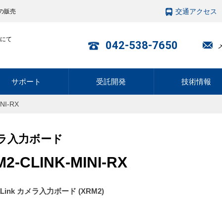
交通アクセス
の販売
にて
042-538-7650
サポート
受託開発
技術情報
NI-RX
ラ入力ボード
2-CLINK-MINI-RX
aLink カメラ入力ボード (XRM2)