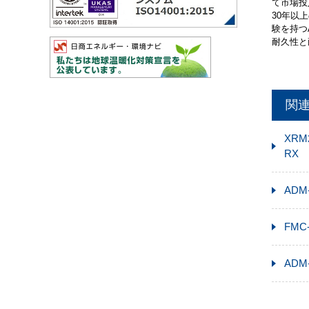
て市場投
30年以
験を持つ
耐久性と
関
XRM2
RX
ADM
FMC
ADM-