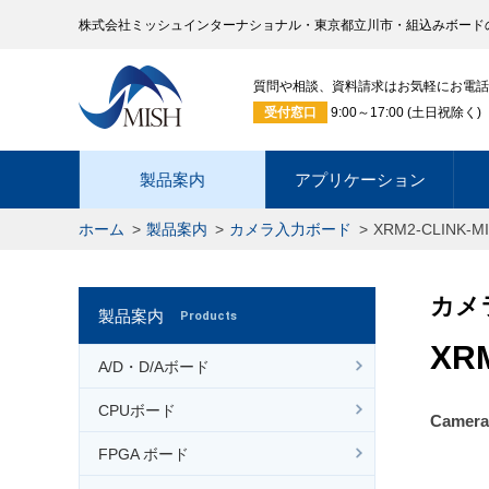
株式会社ミッシュインターナショナル・東京都立川市・組込みボード
質問や相談、資料請求はお気軽にお電話
受付窓口
9:00～17:00 (土日祝除く)
製品案内
アプリケーション
ホーム
製品案内
カメラ入力ボード
XRM2-CLINK-MI
カメ
製品案内
Products
XRM
A/D・D/Aボード
CPUボード
Camer
FPGA ボード