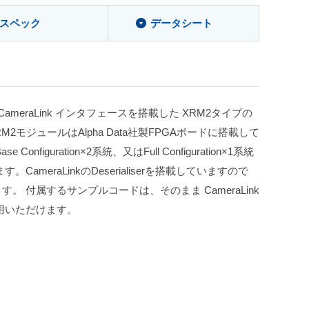
スペック
データシート
Xは、CameraLink インタフェースを搭載した XRM2タイプの
2モジュールはAlpha Data社製FPGAボードに搭載して
nfiguration×2系統、又はFull Configuration×1系統
ameraLinkのDeserialiserを搭載していますので
。 付属するサンプルコードは、そのまま CameraLink
用いただけます。