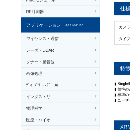
仕
RF計測器
アプリケーション
Application
カメ
ワイヤレス・通信
タイ
レーダ・LiDAR
ソナー・超音波
特
画像処理
▮ Sing
ﾃﾞｨｰﾌﾟﾗｰﾆﾝｸﾞ・AI
▮ 標準
▮ 標準
インダストリ
▮ ユー
物理科学
医療・バイオ
XR