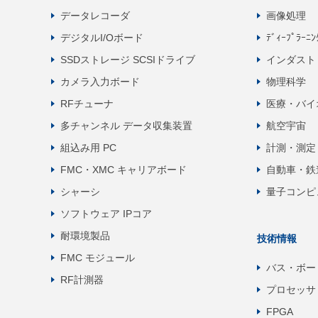
データレコーダ
画像処理
デジタルI/Oボード
ﾃﾞｨｰﾌﾟﾗｰﾆ
SSDストレージ SCSIドライブ
インダスト
カメラ入力ボード
物理科学
RFチューナ
医療・バイ
多チャンネル データ収集装置
航空宇宙
組込み用 PC
計測・測定
FMC・XMC キャリアボード
自動車・鉄
シャーシ
量子コンピ
ソフトウェア IPコア
耐環境製品
技術情報
FMC モジュール
バス・ボー
RF計測器
プロセッサ
FPGA