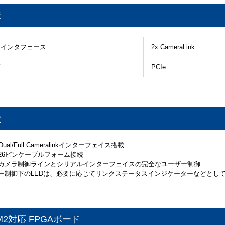
様
ラインタフェース
2x CameraLink
プ
PCIe
徴
le/Dual/Full Cameralinkインターフェイス搭載
の26ピンケーブルフォーム接続
のカメラ制御ラインとシリアルインターフェイスの完全なユーザー制御
ザー制御下のLEDは、必要に応じてリンクステータスインジケーターなどとし
M2対応 FPGAボード