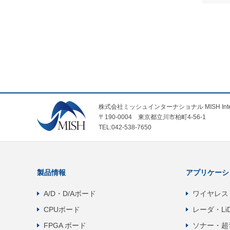
株式会社ミッシュインターナショナル MISH Internatio
〒190-0004 東京都立川市柏町4-56-1
TEL:042-538-7650
製品情報
アプリケーシ
A/D・D/Aボード
ワイヤレス
CPUボード
レーダ・Li
FPGA ボード
ソナー・超