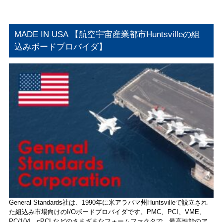
MADE IN USA 【航空宇宙産業都市Huntsvilleの組
込みボードプロバイダ】
General Standards社は、1990年に米アラバマ州Huntsvilleで設立され
た組込み市場向けのI/Oボードプロバイダです。PMC、PCI、VME、
PC/104、cPCI などのさまざまなフォームファクタで、最高性能のア