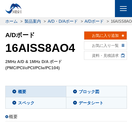
ホーム
製品案内
A/D・D/Aボード
A/Dボード
16AISS8AO
A/Dボード
お気に入り追加
16AISS8AO4
お気に入り一覧
資料・見積請求
2MHz A/D & 1MHz D/A ボード
(PMC/PCI/cPCI/PCIe/PC104)
概要
ブロック図
スペック
データシート
概要