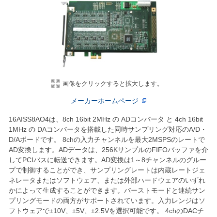
画像をクリックすると拡大します。
メーカーホームページ
16AISS8AO4は、8ch 16bit 2MHz の ADコンバータ と 4ch 16bit
1MHz の DAコンバータを搭載した同時サンプリング対応のA/D・
D/Aボードです。 8chの入力チャンネルを最大2MSPSのレートで
AD変換します。ADデータは、256KサンプルのFIFOバッファを介
してPCIバスに転送できます。AD変換は1～8チャンネルのグルー
プで制御することができ、サンプリングレートは内蔵レートジェ
ネレータまたはソフトウェア、または外部ハードウェアのいずれ
かによって生成することができます。バーストモードと連続サン
プリングモードの両方がサポートされています。入力レンジはソ
フトウェアで±10V、±5V、±2.5Vを選択可能です。 4chのDACチ