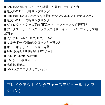
▮ 8ch 16bit ADコンバータを搭載した差動アナログ入力
▮ 最大2MSPS, 同時サンプリング
▮ 4ch 16bit DAコンバータを搭載したシングルエンドアナログ出力
▮ 最大1MSPS, 同時サンプリング
▮ ダイレクトアクセス又はFIFOバッファアクセスを選択可能
▮ データストリーミングバッファ又はサーキュラーバッファとして構
成可能
▮ 入出力レベル：±10V, ±5V, ±2.5V
▮ マルチボード対応のクロックと同期I/O
▮ オートキャリブレーション内蔵
▮ 16bit双方向TTLデジタルI/Oポート
▮ 66MHz, 32bit PCIサポート
▮ EMIシールドサポート
▮ 温度拡張版あり
▮ SMA入力コネクタオプション
ブレイクアウトインタフェースモジュール（オプ
ション）