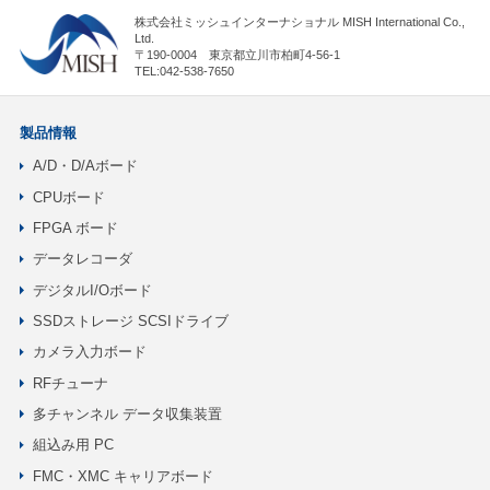
株式会社ミッシュインターナショナル MISH International Co.,
Ltd.
〒190-0004 東京都立川市柏町4-56-1
TEL:042-538-7650
製品情報
A/D・D/Aボード
CPUボード
FPGA ボード
データレコーダ
デジタルI/Oボード
SSDストレージ SCSIドライブ
カメラ入力ボード
RFチューナ
多チャンネル データ収集装置
組込み用 PC
FMC・XMC キャリアボード