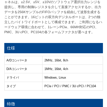
ャネルは、±2.5V、±5V、±10Vのソフトウェア選択出力レンジを
提供し、専用の制御レジスタを介して直接アクセスするか、出力
データを256KサンプルのFIFOバッファを経由して波形生成する
ことができます。16ビットの双方向デジタルポートは、2つの独
立したバイトワイドポートとして構成できます。 ご利用になるハ
ードウェア環境に合わせて、1レーンPCIe、66MH対応のPCI、
PMC、3U cPCI、PC104の各フォームファクタが選べます。
仕様
A/Dコンバータ
2MHz, 16bit, 8ch
D/Aコンバータ
1MHz, 16bit, 4ch
ドライバ
Windows, Linux
タイプ
PCIe / PCI / PMC / 3U cPCI / PC104
特徴